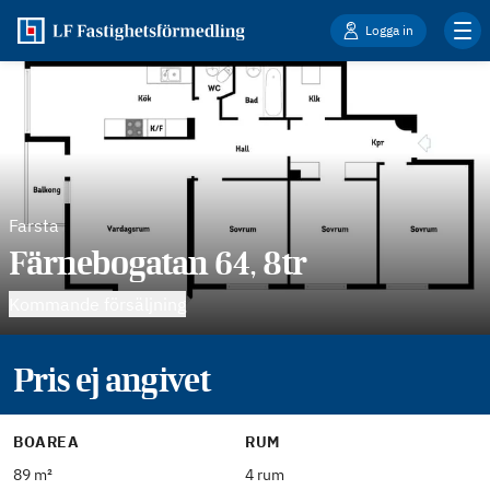
Logga in
Farsta
Färnebogatan 64, 8tr
Kommande försäljning
Pris ej angivet
BOAREA
RUM
89 m²
4 rum