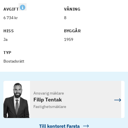
AVGIFT
VÅNING
6 734 kr
8
HISS
BYGGÅR
Ja
1959
TYP
Bostadsrätt
Ansvarig mäklare
Filip Tentak
Fastighetsmäklare
Till kontoret
Farsta