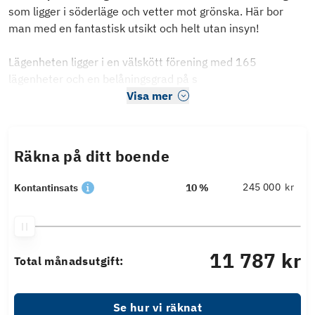
som ligger i söderläge och vetter mot grönska. Här bor
man med en fantastisk utsikt och helt utan insyn!
Lägenheten ligger i en välskött förening med 165
lägenheter och en belåningsgrad på s
Visa mer
Räkna på ditt boende
kr
Kontantinsats
10 %
11 787 kr
Total månadsutgift:
Se hur vi räknat