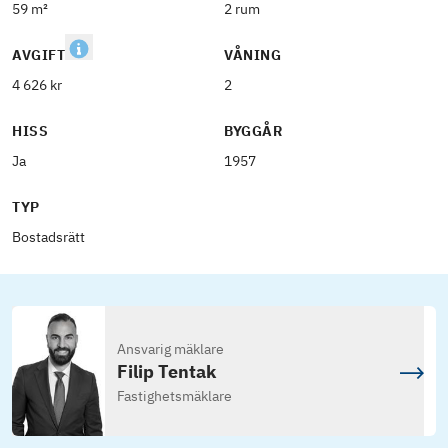
59 m²
2 rum
AVGIFT
VÅNING
4 626 kr
2
HISS
BYGGÅR
Ja
1957
TYP
Bostadsrätt
Ansvarig mäklare
Filip Tentak
Fastighetsmäklare