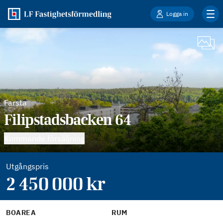
Logga in
Farsta
Filipstadsbacken 64
Kommande försäljning
Utgångspris
2 450 000
kr
BOAREA
RUM