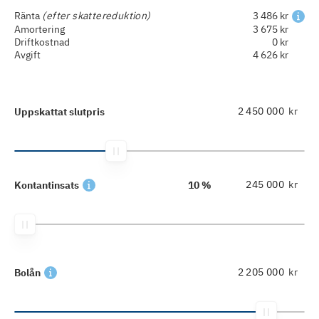
Ränta
(efter skattereduktion)
3 486 kr
Amortering
3 675 kr
Driftkostnad
0 kr
Avgift
4 626 kr
kr
Uppskattat slutpris
kr
Kontantinsats
10 %
kr
Bolån