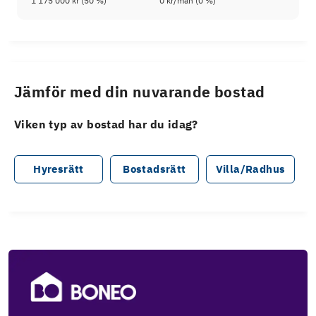
1 175 000 kr
(
50
%)
0 kr
/mån (
0
%)
Jämför med din nuvarande bostad
Viken typ av bostad har du idag?
Hyresrätt
Bostadsrätt
Villa/Radhus