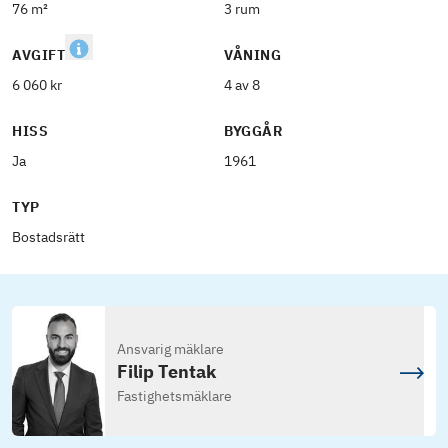
76 m²
3 rum
AVGIFT
VÅNING
6 060 kr
4 av 8
HISS
BYGGÅR
Ja
1961
TYP
Bostadsrätt
Ansvarig mäklare
Filip Tentak
Fastighetsmäklare