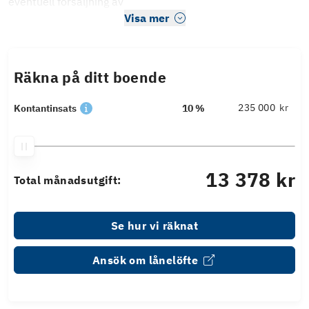
eventuell försäljning av
Visa mer
Räkna på ditt boende
kr
Kontantinsats
10 %
13 378 kr
Total månadsutgift:
Se hur vi räknat
Ansök om lånelöfte