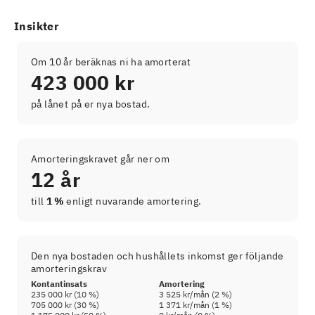
Insikter
Om 10 år beräknas ni ha amorterat
423 000 kr
på lånet på er nya bostad.
Amorteringskravet går ner om
12 år
till
1 %
enligt nuvarande amortering.
Den nya bostaden och hushållets inkomst ger följande
amorteringskrav
Kontantinsats
Amortering
235 000 kr
(
10
%)
3 525 kr
/mån (
2
%)
705 000 kr
(
30
%)
1 371 kr
/mån (
1
%)