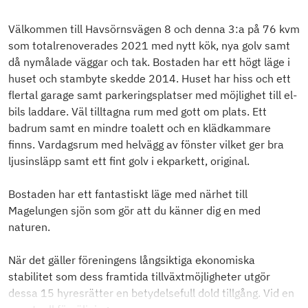
Välkommen till Havsörnsvägen 8 och denna 3:a på 76 kvm
som totalrenoverades 2021 med nytt kök, nya golv samt
då nymålade väggar och tak. Bostaden har ett högt läge i
huset och stambyte skedde 2014. Huset har hiss och ett
flertal garage samt parkeringsplatser med möjlighet till el-
bils laddare. Väl tilltagna rum med gott om plats. Ett
badrum samt en mindre toalett och en klädkammare
finns. Vardagsrum med helvägg av fönster vilket ger bra
ljusinsläpp samt ett fint golv i ekparkett, original.
Bostaden har ett fantastiskt läge med närhet till
Magelungen sjön som gör att du känner dig en med
naturen.
När det gäller föreningens långsiktiga ekonomiska
stabilitet som dess framtida tillväxtmöjligheter utgör
dessa 15 hyresrätter en betydelsefull dold tillgång. Vid en