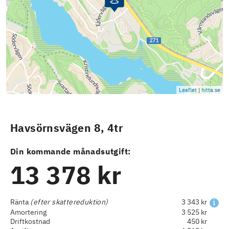
Leaflet
|
hitta.se
Havsörnsvägen 8, 4tr
Din kommande månadsutgift:
13 378 kr
Ränta
(efter skattereduktion)
3 343 kr
Amortering
3 525 kr
Driftkostnad
450 kr