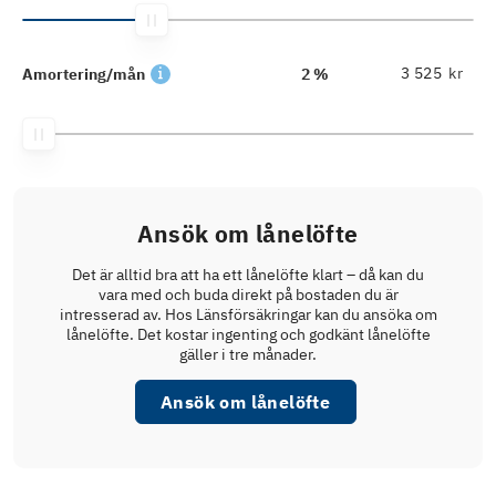
kr
Amortering/mån
2 %
Ansök om lånelöfte
Det är alltid bra att ha ett lånelöfte klart – då kan du
vara med och buda direkt på bostaden du är
intresserad av. Hos Länsförsäkringar kan du ansöka om
lånelöfte. Det kostar ingenting och godkänt lånelöfte
gäller i tre månader.
Ansök om lånelöfte