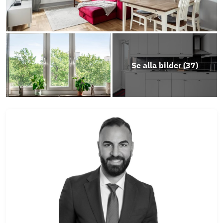
Se alla bilder (
37
)