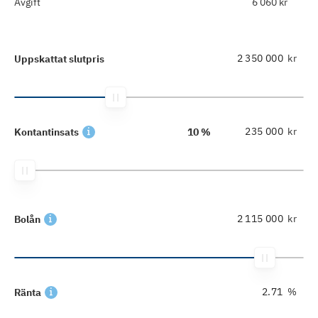
Avgift
6 060 kr
kr
Uppskattat slutpris
kr
Kontantinsats
10 %
kr
Bolån
%
Ränta