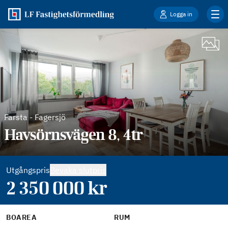
Logga in
Farsta
-
Fagersjö
Havsörnsvägen 8, 4tr
Utgångspris
Bevaka slutpris
2 350 000
kr
BOAREA
RUM