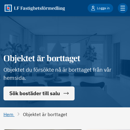
Logga in
Objektet är borttaget
Objektet du försökte nå är borttaget från vår
hemsida.
Sök bostäder till salu
Hem
Objektet är borttaget