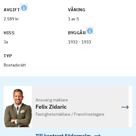
AVGIFT
VÅNING
2 589 kr
1 av 5
HISS
BYGGÅR
Ja
1932 - 1933
TYP
Bostadsrätt
Ansvarig mäklare
Felix Zidaric
Fastighetsmäklare / Franchisetagare
Till kontoret
Södermalm