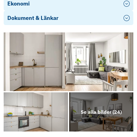
Ekonomi
Dokument & Länkar
Objektsbeskrivning
Se alla bilder (
24
)