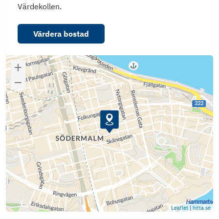
Värdekollen.
Värdera bostad
Leaflet
|
hitta.se