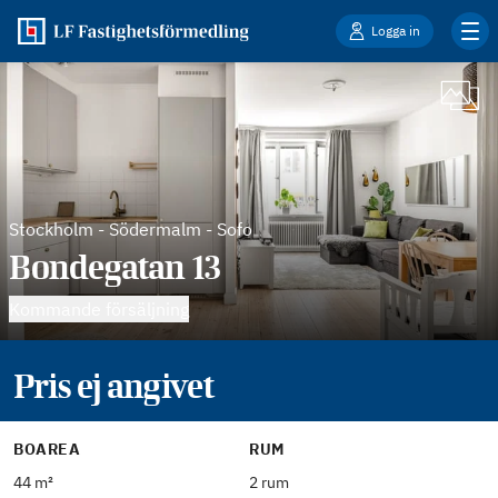
Logga in
Stockholm
-
Södermalm - Sofo
Bondegatan 13
Kommande försäljning
Pris ej angivet
BOAREA
RUM
44 m²
2 rum