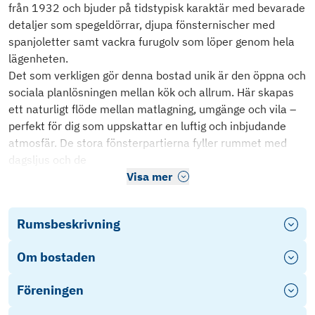
från 1932 och bjuder på tidstypisk karaktär med bevarade
detaljer som spegeldörrar, djupa fönsternischer med
spanjoletter samt vackra furugolv som löper genom hela
lägenheten.
Det som verkligen gör denna bostad unik är den öppna och
sociala planlösningen mellan kök och allrum. Här skapas
ett naturligt flöde mellan matlagning, umgänge och vila –
perfekt för dig som uppskattar en luftig och inbjudande
atmosfär. De stora fönsterpartierna fyller rummet med
dagsljus och de
Visa mer
Rumsbeskrivning
Om bostaden
Föreningen