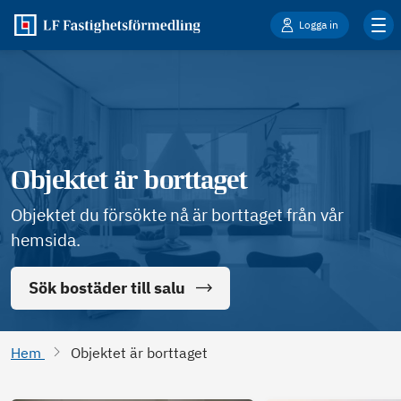
Logga in
Objektet är borttaget
Objektet du försökte nå är borttaget från vår
hemsida.
Sök bostäder till salu
Hem
Objektet är borttaget