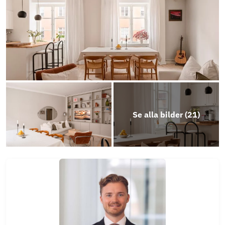
Se alla bilder (
21
)