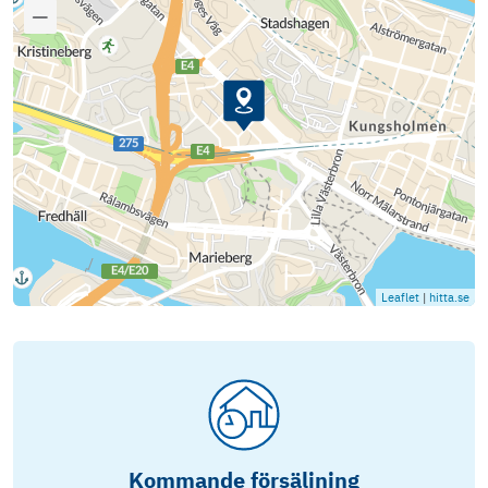
Leaflet
|
hitta.se
Kommande försäljning