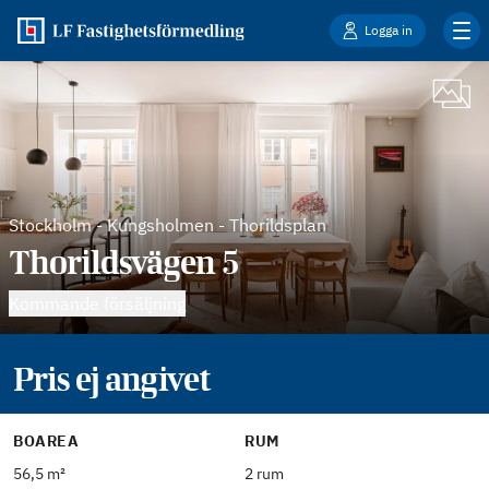
Logga in
Stockholm
-
Kungsholmen - Thorildsplan
Thorildsvägen 5
Kommande försäljning
Pris ej angivet
BOAREA
RUM
56,5 m²
2 rum