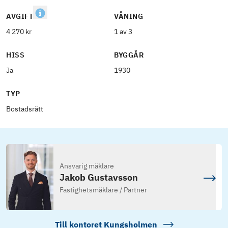
AVGIFT
VÅNING
4 270 kr
1 av 3
HISS
BYGGÅR
Ja
1930
TYP
Bostadsrätt
Ansvarig mäklare
Jakob Gustavsson
Fastighetsmäklare / Partner
Till kontoret
Kungsholmen