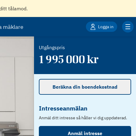
ditt tålamod.
ta mäklare
Logga in
Utgångspris
1 995 000
kr
Beräkna din boendekostnad
Intresseanmälan
Anmäl ditt intresse så håller vi dig uppdaterad.
Anmäl intresse