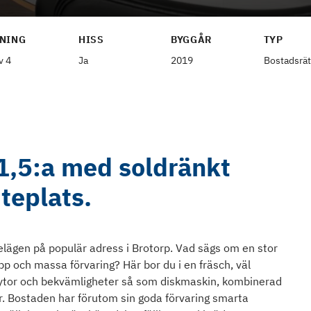
NING
HISS
BYGGÅR
TYP
v 4
Ja
2019
Bostadsrät
1,5:a med soldränkt
teplats.
lägen på populär adress i Brotorp. Vad sägs om en stor
äpp och massa förvaring? Här bor du i en fräsch, väl
 ytor och bekvämligheter så som diskmaskin, kombinerad
r. Bostaden har förutom sin goda förvaring smarta