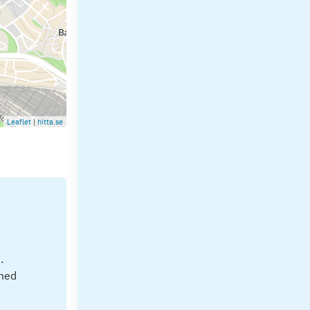
Leaflet
|
hitta.se
.
 med