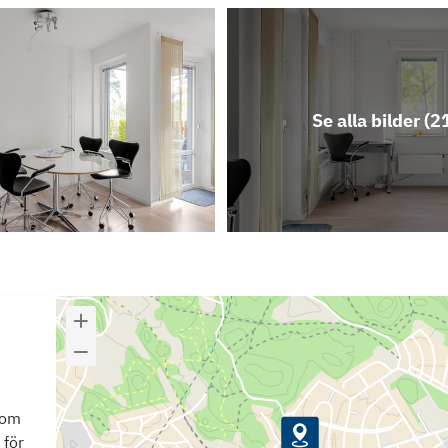
Se alla bilder (
2
som
 för