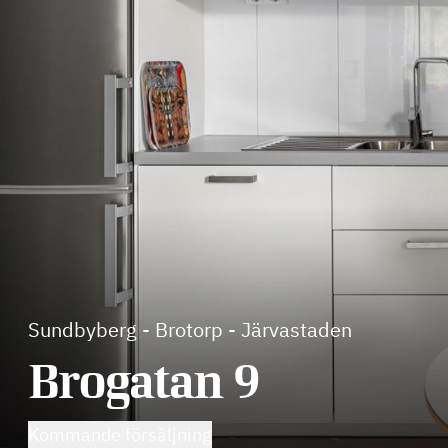
Sundbyberg
-
Brotorp - Järvastaden
Brogatan 9
Kommande försäljning