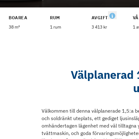
BOAREA
RUM
AVGIFT
VÅ
38 m²
1 rum
3 413 kr
1 a
Välplanerad 
u
Välkommen till denna välplanerade 1,5:a be
och soldränkt uteplats, ett gediget ljusinsl
omhändertagen lägenhet med väl tilltagna
tvättmaskin, och goda förvaringsmöjlighete