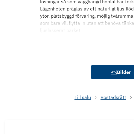
lösningar så som vägghängd hopfällbar tork
Lägenheten präglas av ett naturligt ljus flö
ytor, platsbyggd förvaring, möjlig tvårummar
som bara vill flytta in utan att behöva tänka
ljuslasserat parket
Bilder
Till salu
Bostadsrätt