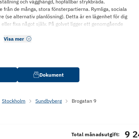
ställning och vägghängd, hopfällbar strykbräda.
de från de många, stora fönsterpartierna. Rymliga, sociala
e (se alternativ planlösning). Detta är en lägenhet för dig
 eller fixa något själv. På golvet ligger ett genomgående
Visa mer
Dokument
Stockholm
Sundbyberg
Brogatan 9
9 2
Total månadsutgift: