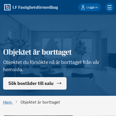
Logga in
Objektet är borttaget
Objektet du försökte nå är borttaget från vår
hemsida.
Sök bostäder till salu
Hem
Objektet är borttaget