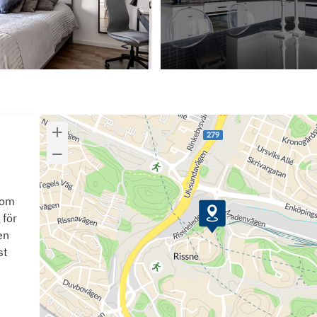
som
 för
en
st