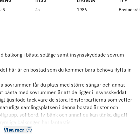
NING
HISS
BYGGÅR
TYP
v 5
Ja
1986
Bostadsrät
d balkong i bästa solläge samt insynsskyddade sovrum
at det här är en bostad som du kommer bara behöva flytta in
båda sovrummen får du plats med större sängar och annat
 bästa med sovrummen är att de ligger i insynsskyddat
igt ljusflöde tack vare de stora fönsterpartierna som vetter
turliga samlingsplatsen i denna bostad är stor och
offgrupp, soffbord, tv-bänk och annat du kan tänka dig att
rymliga balkongen har fantastis
Visa mer