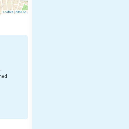
Leaflet
|
hitta.se
.
 med