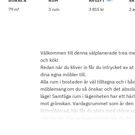
BOAREA
RUM
AVGIFT
VÅ
79 m²
3 rum
3 815 kr
2 a
Välkommen till denna välplanerade trea me
och kök!
Redan när du kliver in får du intrycket av 
dina egna möbler till.
Alla rum i bostaden är väl tilltagna och i 
möblemang om du så önskar och det absolut
läge! Samtliga rum i lägenheten har ett härl
mot grönskan. Vardagsrummet som är den na
lättmöblerad, här får du plats med större s
vilja ha här. Via vardagsrummet når du den 