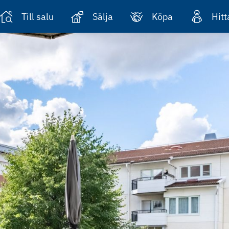
Till salu
Sälja
Köpa
Hit