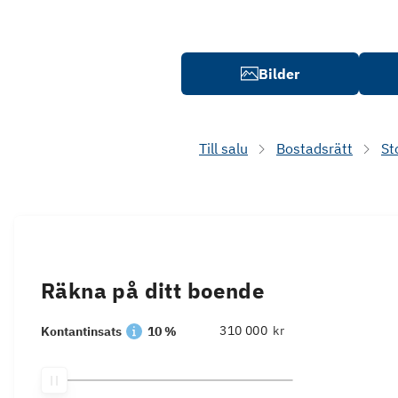
Bilder
Till salu
Bostadsrätt
St
Räkna på ditt boende
kr
Kontantinsats
10 %