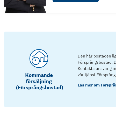
Den här bostaden lig
Försprångsbostad. D
Kontakta ansvarig mä
Kommande
vår tjänst Försprång
försäljning
Läs mer om
Försprå
(Försprångsbostad)