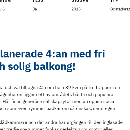
NING
HISS
BYGGÅR
TYP
v 6
Ja
2015
Bostadsrät
lanerade 4:an med fri
h solig balkong!
ga och väl tilltagna 4:a om hela 89 kvm på tre trappor i en
ägenheten ligger i ett av områdets bästa och populära
n. Här finns generösa sällskapsytor med en öppen social
 och som även rymmer badkar om så önskas, samt egen
 klädkammare och det andra har utgången till den inglasade
et tredje sovrummet funkar perfekts som kontor eller