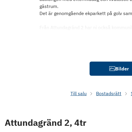
gästrum.
Det är genomgående ekparkett på golv samt
Från Attundagränd 2 har ni också kommunika
Bilder
Till salu
Bostadsrätt
Attundagränd 2, 4tr