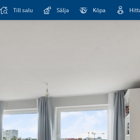
Till salu
Sälja
Köpa
Hit