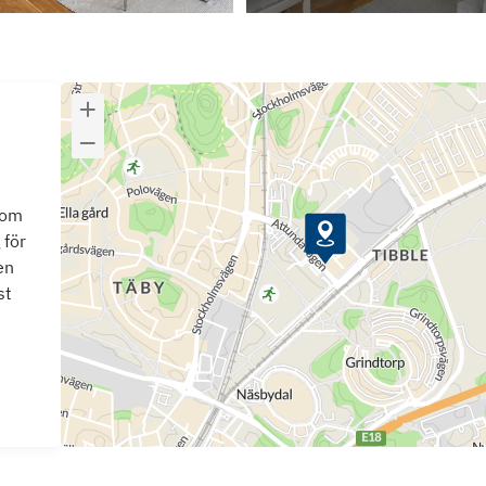
som
 för
en
st