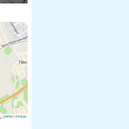
Leaflet
|
hitta.se