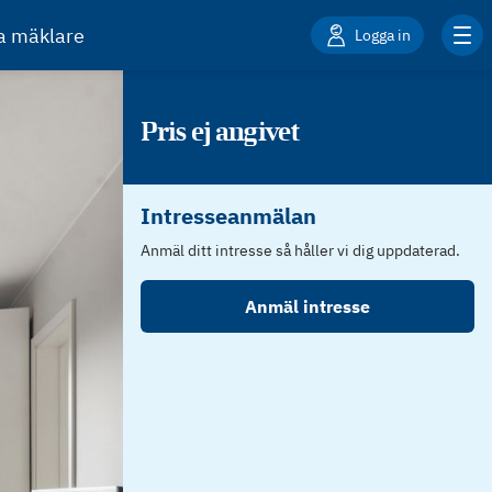
ta mäklare
Logga in
Pris ej angivet
Intresseanmälan
Anmäl ditt intresse så håller vi dig uppdaterad.
Anmäl intresse