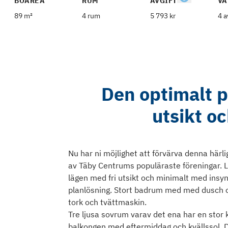
BOAREA
RUM
AVGIFT
VÅ
89 m²
4 rum
5 793 kr
4 a
Den optimalt p
utsikt oc
Nu har ni möjlighet att förvärva denna härli
av Täby Centrums populäraste föreningar. L
lägen med fri utsikt och minimalt med insy
planlösning. Stort badrum med med dusch
tork och tvättmaskin.
Tre ljusa sovrum varav det ena har en stor
balkongen med eftermiddag och kvällssol. D