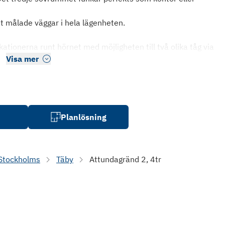
 målade väggar i hela lägenheten.
tionerna runt hörnet med möjligheten till två olika tåg via
Visa mer
Planlösning
Stockholms
Täby
Attundagränd 2, 4tr