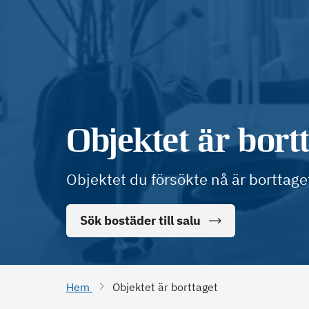
Objektet är bort
Objektet du försökte nå är borttage
Sök bostäder till salu
Hem
Objektet är borttaget