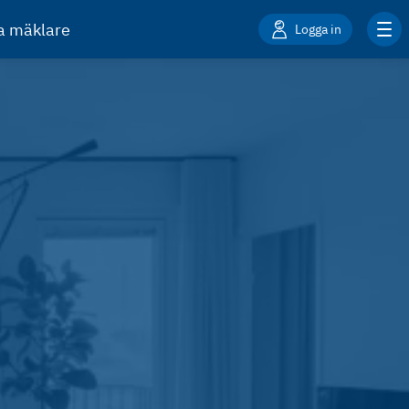
ta mäklare
Logga in