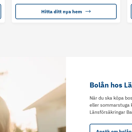
Hitta ditt nya hem
Bolån hos L
När du ska köpa bos
eller sommarstuga 
Länsförsäkringar Ba
Ansök om bolån