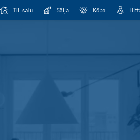
Till salu
Sälja
Köpa
Hit