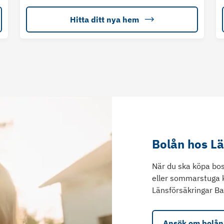
Hitta ditt nya hem
Bolån hos L
När du ska köpa bos
eller sommarstuga 
Länsförsäkringar Ba
Ansök om bolån