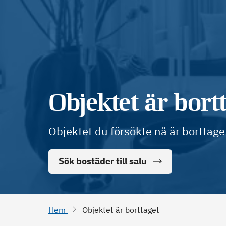
Objektet är bort
Objektet du försökte nå är borttage
Sök bostäder till salu
Hem
Objektet är borttaget