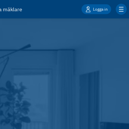
ta mäklare
Logga in