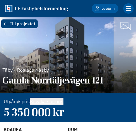
Logga in
Till projektet
Täby
-
Roslags Näsby
Gamla Norrtäljevägen 121
Utgångspris
Bevaka slutpris
5 350 000
kr
BOAREA
RUM