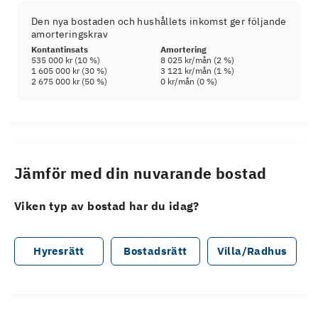
Den nya bostaden och hushållets inkomst ger följande
amorteringskrav
Kontantinsats
Amortering
535 000 kr
(
10
%)
8 025 kr
/mån (
2
%)
1 605 000 kr
(
30
%)
3 121 kr
/mån (
1
%)
2 675 000 kr
(
50
%)
0 kr
/mån (
0
%)
Jämför med din nuvarande bostad
Viken typ av bostad har du idag?
Hyresrätt
Bostadsrätt
Villa/Radhus