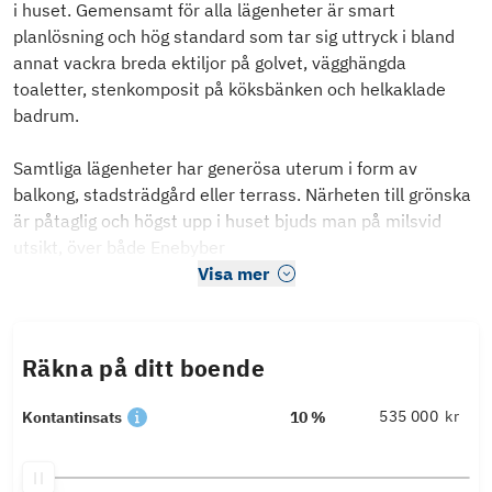
i huset. Gemensamt för alla lägenheter är smart
planlösning och hög standard som tar sig uttryck i bland
annat vackra breda ektiljor på golvet, vägghängda
toaletter, stenkomposit på köksbänken och helkaklade
badrum.
Samtliga lägenheter har generösa uterum i form av
balkong, stadsträdgård eller terrass. Närheten till grönska
är påtaglig och högst upp i huset bjuds man på milsvid
utsikt, över både Enebyber
Visa mer
Räkna på ditt boende
kr
Kontantinsats
10 %