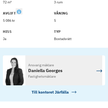
72 m²
3 rum
AVGIFT
VÅNING
5 086 kr
5
HISS
TYP
Ja
Bostadsrätt
Ansvarig mäklare
Daniella Georges
Fastighetsmäklare
Till kontoret
Järfälla