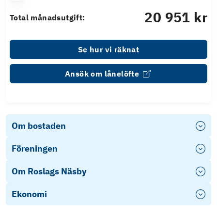
20 951 kr
Total månadsutgift:
Se hur vi räknat
Ansök om lånelöfte
Om bostaden
Föreningen
Om Roslags Näsby
Ekonomi