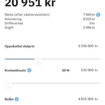
20 951 kr
Ränta
(efter skattereduktion)
7 840 kr
Amortering
8 025 kr
Driftkostnad
0 kr
Avgift
5 086 kr
kr
Uppskattat slutpris
kr
Kontantinsats
10 %
kr
Bolån