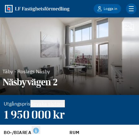
Logga in
Täby
-
Roslags Näsby
Näsbyvägen 2
Utgångspris
Bevaka slutpris
1 950 000
kr
BO-/BIAREA
RUM