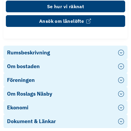
Se hur vi räknat
Ansök om lånelöfte
Rumsbeskrivning
Om bostaden
Föreningen
Om Roslags Näsby
Ekonomi
Dokument & Länkar