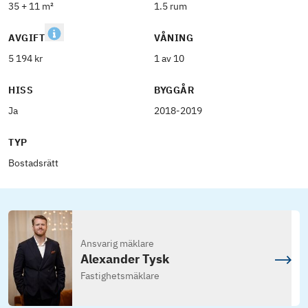
35 + 11 m²
1.5 rum
AVGIFT
VÅNING
5 194 kr
1 av 10
HISS
BYGGÅR
Ja
2018-2019
TYP
Bostadsrätt
Ansvarig mäklare
Alexander Tysk
Fastighetsmäklare