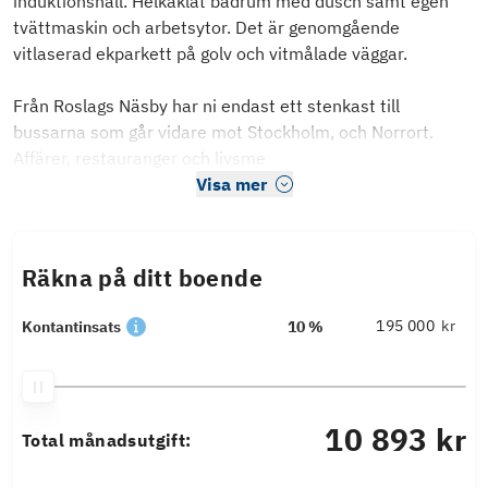
induktionshäll. Helkaklat badrum med dusch samt egen
tvättmaskin och arbetsytor. Det är genomgående
vitlaserad ekparkett på golv och vitmålade väggar.
Från Roslags Näsby har ni endast ett stenkast till
bussarna som går vidare mot Stockholm, och Norrort.
Affärer, restauranger och livsme
Visa mer
Räkna på ditt boende
kr
Kontantinsats
10 %
10 893 kr
Total månadsutgift: