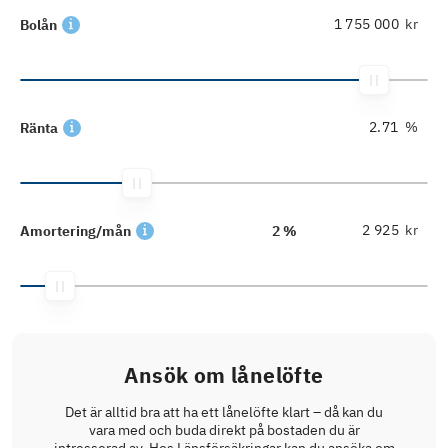
kr
Bolån
%
Ränta
kr
Amortering/mån
2 %
Ansök om lånelöfte
Det är alltid bra att ha ett lånelöfte klart – då kan du
vara med och buda direkt på bostaden du är
intresserad av. Hos Länsförsäkringar kan du ansöka om