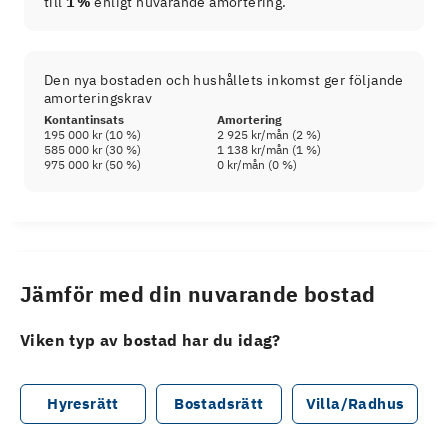
till
1 %
enligt nuvarande amortering.
Den nya bostaden och hushållets inkomst ger följande
amorteringskrav
Kontantinsats
Amortering
195 000 kr
(
10
%)
2 925 kr
/mån (
2
%)
585 000 kr
(
30
%)
1 138 kr
/mån (
1
%)
975 000 kr
(
50
%)
0 kr
/mån (
0
%)
Jämför med din nuvarande bostad
Viken typ av bostad har du idag?
Hyresrätt
Bostadsrätt
Villa/Radhus