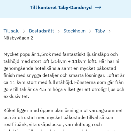
Till kontoret
Täby-Danderyd
Till salu
Bostadsrätt
Stockholm
Täby
Näsbyvägen 2
Mycket populär 1,5rok med fantastiskt ljusinsläpp och
takhöjd med stort loft (35kvm + 11kvm loft). Här har ni
genomgående hotellkänsla samt en mycket påkostad
finish med snygga detaljer och smarta lösningar. Loftet är
ca 11 kvm stort med full ståhöjd. Fönsterna som går från
golv till tak är ca 4.5 m höga vilket ger ett otroligt ljus och
exklusivitet.
Köket ligger med öppen planlösning mot vardagsrummet
och är utrustat med mycket påkostade tillval så som
rostfribänk, vita skåpsluckor, varmluftsugn och