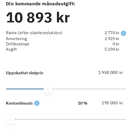
Din kommande månadsutgift:
10 893 kr
Ränta
(efter skattereduktion)
2 774 kr
Amortering
2 925 kr
Driftkostnad
0 kr
Avgift
5 194 kr
kr
Uppskattat slutpris
kr
Kontantinsats
10 %