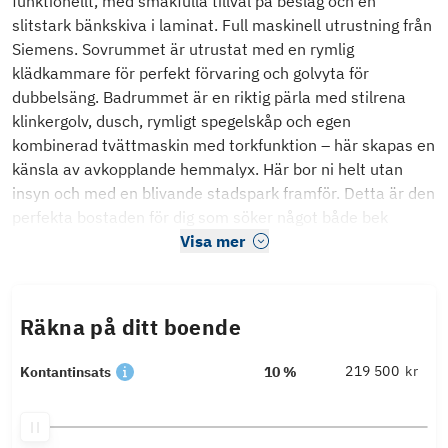
funktionellt, med smakfulla tillval på beslag och en
slitstark bänkskiva i laminat. Full maskinell utrustning från
Siemens. Sovrummet är utrustat med en rymlig
klädkammare för perfekt förvaring och golvyta för
dubbelsäng. Badrummet är en riktig pärla med stilrena
klinkergolv, dusch, rymligt spegelskåp och egen
kombinerad tvättmaskin med torkfunktion – här skapas en
känsla av avkopplande hemmalyx. Här bor ni helt utan
insyn och med en blivande stadspark framför. Detta är den
perfekta bostaden för dig som söker något både bek
Visa mer
Räkna på ditt boende
kr
Kontantinsats
10 %