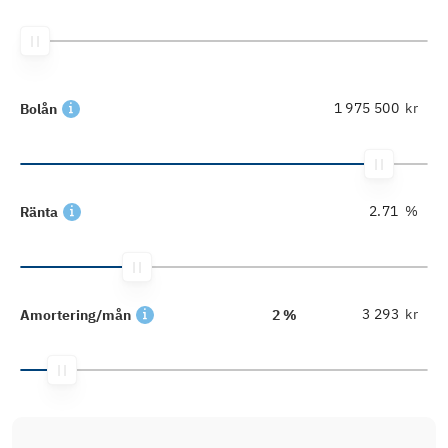
kr
Bolån
%
Ränta
kr
Amortering/mån
2 %