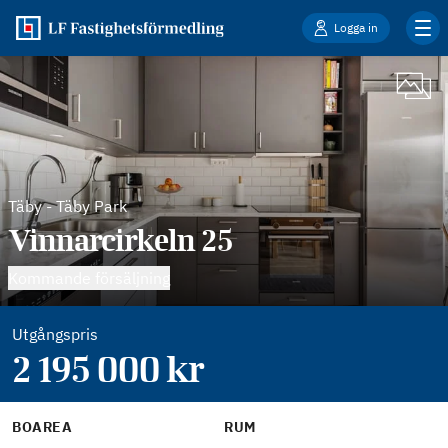
Logga in
Täby
-
Täby Park
Vinnarcirkeln 25
Kommande försäljning
Utgångspris
2 195 000
kr
BOAREA
RUM