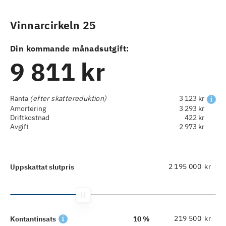
Vinnarcirkeln 25
Din kommande månadsutgift:
9 811 kr
Ränta
(efter skattereduktion)
3 123 kr
Amortering
3 293 kr
Driftkostnad
422 kr
Avgift
2 973 kr
kr
Uppskattat slutpris
kr
Kontantinsats
10 %