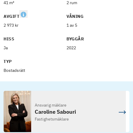
41 m²
2 rum
AVGIFT
VÅNING
2 973 kr
1 av 5
HISS
BYGGÅR
Ja
2022
TYP
Bostadsrätt
Ansvarig mäklare
Caroline Sabouri
Fastighetsmäklare