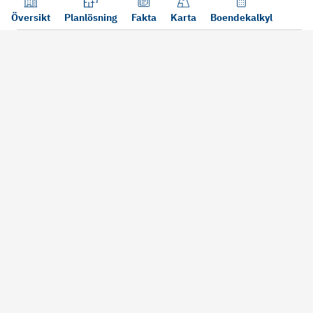
Översikt
Planlösning
Fakta
Karta
Boendekalkyl
Läs mer
Bra att tänka på vid köp
Sälj din bosta
Köper du bostad via oss kan vi
Att sälja sin bostad