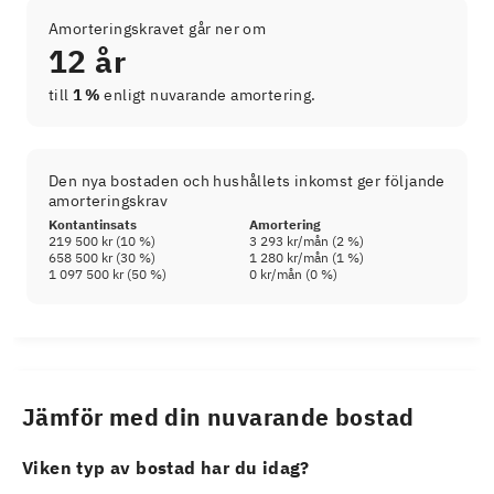
Amorteringskravet går ner om
12 år
till
1 %
enligt nuvarande amortering.
Den nya bostaden och hushållets inkomst ger följande
amorteringskrav
Kontantinsats
Amortering
219 500 kr
(
10
%)
3 293 kr
/mån (
2
%)
658 500 kr
(
30
%)
1 280 kr
/mån (
1
%)
1 097 500 kr
(
50
%)
0 kr
/mån (
0
%)
Jämför med din nuvarande bostad
Viken typ av bostad har du idag?