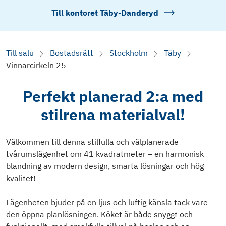
Till kontoret
Täby-Danderyd
Till salu
Bostadsrätt
Stockholm
Täby
Vinnarcirkeln 25
Perfekt planerad 2:a med
stilrena materialval!
Välkommen till denna stilfulla och välplanerade
tvårumslägenhet om 41 kvadratmeter – en harmonisk
blandning av modern design, smarta lösningar och hög
kvalitet!
Lägenheten bjuder på en ljus och luftig känsla tack vare
den öppna planlösningen. Köket är både snyggt och