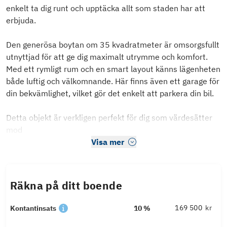
enkelt ta dig runt och upptäcka allt som staden har att
erbjuda.
Den generösa boytan om 35 kvadratmeter är omsorgsfullt
utnyttjad för att ge dig maximalt utrymme och komfort.
Med ett rymligt rum och en smart layout känns lägenheten
både luftig och välkomnande. Här finns även ett garage för
din bekvämlighet, vilket gör det enkelt att parkera din bil.
Detta objekt är verkligen perfekt för dig som värdesätter
mod
Visa mer
Räkna på ditt boende
kr
Kontantinsats
10 %