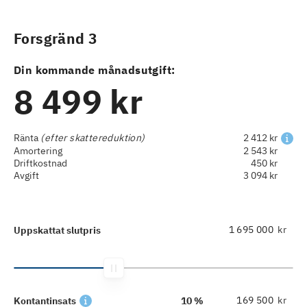
Forsgränd 3
Din kommande månadsutgift:
8 499 kr
Ränta
(efter skattereduktion)
2 412 kr
Amortering
2 543 kr
Driftkostnad
450 kr
Avgift
3 094 kr
kr
Uppskattat slutpris
kr
Kontantinsats
10 %