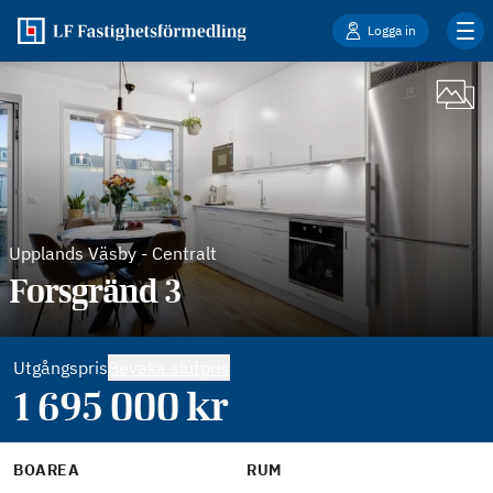
Logga in
Upplands Väsby
-
Centralt
Forsgränd 3
Utgångspris
Bevaka slutpris
1 695 000
kr
BOAREA
RUM