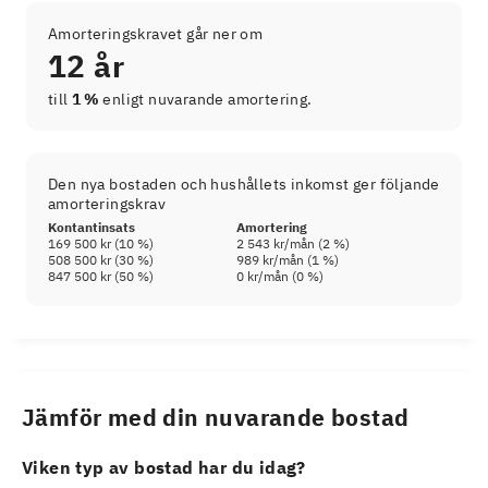
Amorteringskravet går ner om
12 år
till
1 %
enligt nuvarande amortering.
Den nya bostaden och hushållets inkomst ger följande
amorteringskrav
Kontantinsats
Amortering
169 500 kr
(
10
%)
2 543 kr
/mån (
2
%)
508 500 kr
(
30
%)
989 kr
/mån (
1
%)
847 500 kr
(
50
%)
0 kr
/mån (
0
%)
Jämför med din nuvarande bostad
Viken typ av bostad har du idag?