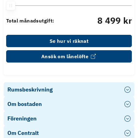
8 499 kr
Total månadsutgift:
Se hur vi räknat
Ansök om lånelöfte
Rumsbeskrivning
Om bostaden
Föreningen
Om Centralt