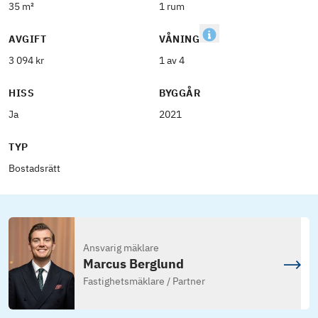
35 m²
1 rum
AVGIFT
VÅNING
3 094 kr
1 av 4
HISS
BYGGÅR
Ja
2021
TYP
Bostadsrätt
Ansvarig mäklare
Marcus Berglund
Fastighetsmäklare / Partner