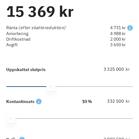
15 369 kr
Ränta
(efter skattereduktion)
4 731 kr
Amortering
4 988 kr
Driftkostnad
2 000 kr
Avgift
3 650 kr
kr
Uppskattat slutpris
kr
Kontantinsats
10 %