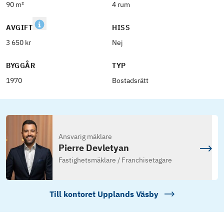
90 m²
4 rum
AVGIFT
HISS
3 650 kr
Nej
BYGGÅR
TYP
1970
Bostadsrätt
Ansvarig mäklare
Pierre Devletyan
Fastighetsmäklare / Franchisetagare
Till kontoret
Upplands Väsby