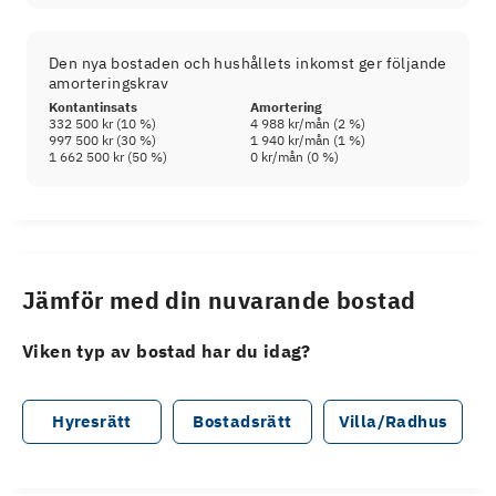
Den nya bostaden och hushållets inkomst ger följande
amorteringskrav
Kontantinsats
Amortering
332 500 kr
(
10
%)
4 988 kr
/mån (
2
%)
997 500 kr
(
30
%)
1 940 kr
/mån (
1
%)
1 662 500 kr
(
50
%)
0 kr
/mån (
0
%)
Jämför med din nuvarande bostad
Viken typ av bostad har du idag?
Hyresrätt
Bostadsrätt
Villa/Radhus