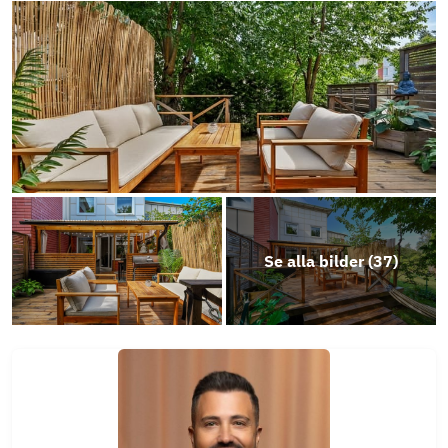
Brf-Heimdalen-Stadgar-2016
Energideklaration
Årsredovisning 2024/2025
Objektsbeskrivning
Se alla bilder (
37
)