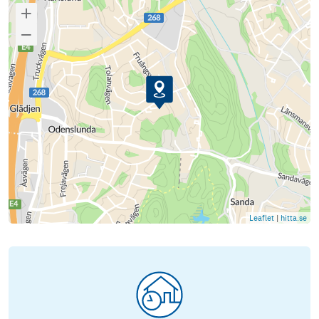
Leaflet
|
hitta.se