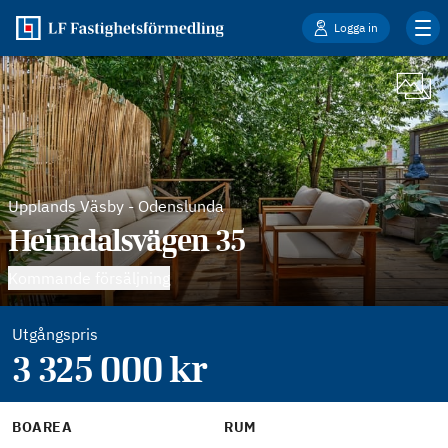
Logga in
Upplands Väsby
-
Odenslunda
Heimdalsvägen 35
Kommande försäljning
Utgångspris
3 325 000
kr
BOAREA
RUM