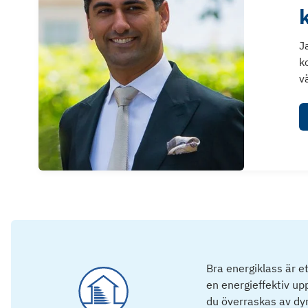
J
k
v
Bra energiklass är e
en energieffektiv u
du överraskas av dyra