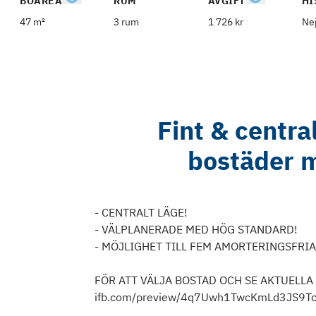
BOAREA
RUM
AVGIFT
HI
47 m²
3 rum
1 726 kr
Ne
Fint & centra
bostäder 
- CENTRALT LÄGE!
- VÄLPLANERADE MED HÖG STANDARD!
- MÖJLIGHET TILL FEM AMORTERINGSFRIA
FÖR ATT VÄLJA BOSTAD OCH SE AKTUELLA HU
ifb.com/preview/4q7Uwh1TwcKmLd3JS