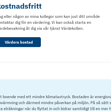
kostnadsfritt
ag eller någon av mina kollegor som kan just ditt område
ontaktar dig för en värdering. Vi kan också starta en
ärdebevakning åt dig via vår tjänst Värdekollen.
Värdera bostad
tt boende med ett mindre klimatavtryck. Bostaden är energisnå
ppvärmning och därmed mindre påverkan på miljön. På så sätt s
 elräkningar när du flyttat in och bidrar samtidigt till en mer 