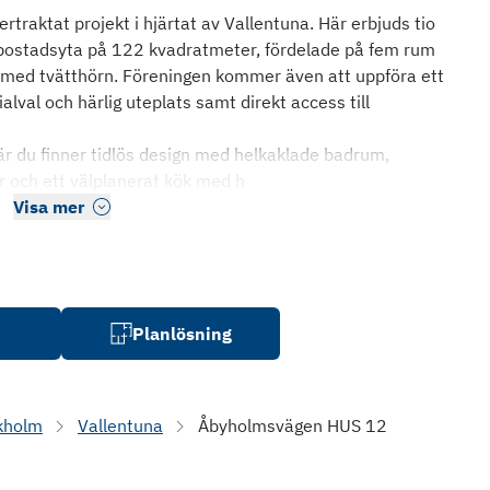
traktat projekt i hjärtat av Vallentuna. Här erbjuds tio
ostadsyta på 122 kvadratmeter, fördelade på fem rum
 med tvätthörn. Föreningen kommer även att uppföra ett
lval och härlig uteplats samt direkt access till
r du finner tidlös design med helkaklade badrum,
er och ett välplanerat kök med h
Visa mer
Planlösning
kholm
Vallentuna
Åbyholmsvägen HUS 12