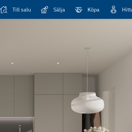
Till salu
Sälja
Köpa
Hit