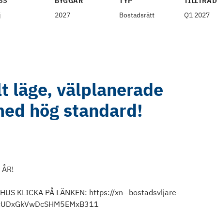
SS
BYGGÅR
TYP
TILLTRÄ
j
2027
Bostadsrätt
Q1 2027
lt läge, välplanerade
med hög standard!
 ÅR!
S KLICKA PÅ LÄNKEN: https://xn--bostadsvljare-
9TcUDxGkVwDcSHM5EMxB311