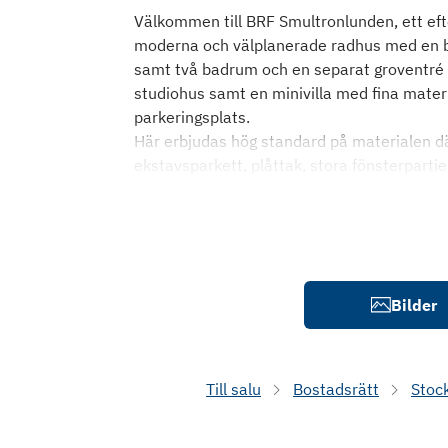
Välkommen till BRF Smultronlunden, ett efter
moderna och välplanerade radhus med en b
samt två badrum och en separat groventré
studiohus samt en minivilla med fina materia
parkeringsplats.
Här erbjudas hög standard på materialen dä
ekstavsparkett, plåttak, stora fönsterparti
Bilder
Till salu
Bostadsrätt
Stoc