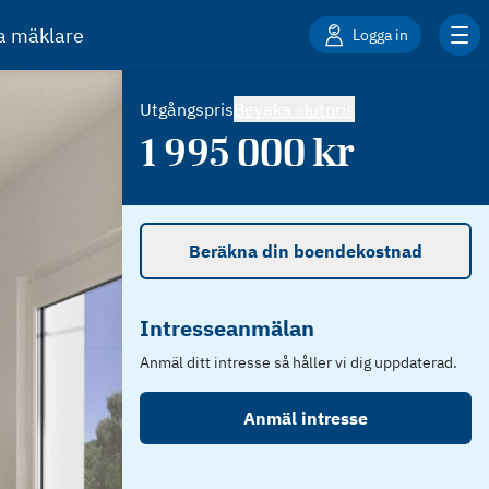
ta mäklare
Logga in
Utgångspris
Bevaka slutpris
1 995 000
kr
Beräkna din boendekostnad
Intresseanmälan
Anmäl ditt intresse så håller vi dig uppdaterad.
Anmäl intresse