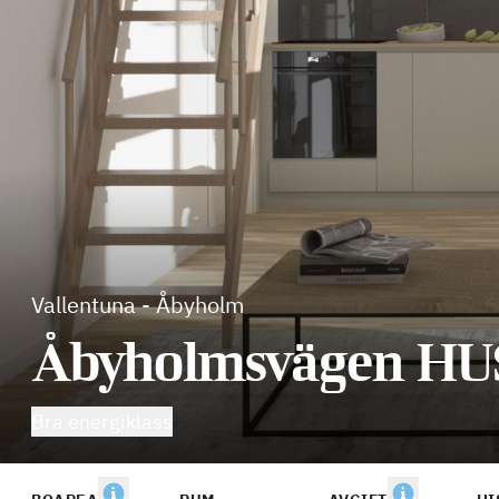
Vallentuna
-
Åbyholm
Åbyholmsvägen HUS
Bra energiklass