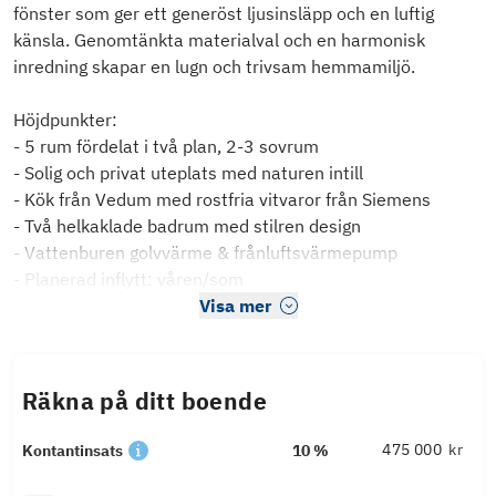
fönster som ger ett generöst ljusinsläpp och en luftig
känsla. Genomtänkta materialval och en harmonisk
inredning skapar en lugn och trivsam hemmamiljö.
Höjdpunkter:
- 5 rum fördelat i två plan, 2-3 sovrum
- Solig och privat uteplats med naturen intill
- Kök från Vedum med rostfria vitvaror från Siemens
- Två helkaklade badrum med stilren design
- Vattenburen golvvärme & frånluftsvärmepump
- Planerad inflytt: våren/som
Visa mer
Räkna på ditt boende
kr
Kontantinsats
10 %