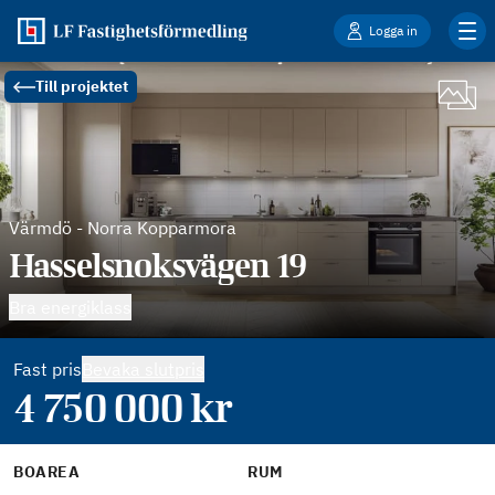
Logga in
Till projektet
Värmdö
-
Norra Kopparmora
Hasselsnoksvägen 19
Bra energiklass
Fast pris
Bevaka slutpris
4 750 000
kr
BOAREA
RUM