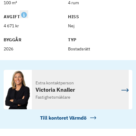
100 m²
4 rum
AVGIFT
HISS
4 671 kr
Nej
BYGGÅR
TYP
2026
Bostadsrätt
Extra kontaktperson
Victoria Knaller
Fastighetsmäklare
Till kontoret
Värmdö