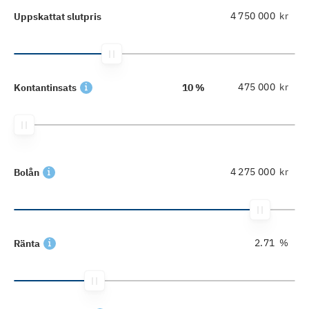
kr
Uppskattat slutpris
kr
Kontantinsats
10 %
kr
Bolån
%
Ränta