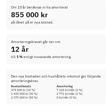
Om 10 år beräknas ni ha amorterat
855 000 kr
på lånet på er nya bostad.
Amorteringskravet går ner om
12 år
till
1 %
enligt nuvarande amortering.
Den nya bostaden och hushållets inkomst ger följande
amorteringskrav
Kontantinsats
Amortering
475 000 kr
(
10
%)
7 125 kr
/mån (
2
%)
1 425 000 kr
(
30
%)
2 771 kr
/mån (
1
%)
2 375 000 kr
(
50
%)
0 kr
/mån (
0
%)