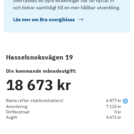
överraskas av dyra elräkningar när du flyttat in
och bidrar samtidigt till en mer hållbar utveckling.
Läs mer om
Bra energiklass
Hasselsnoksvägen 19
Din kommande månadsutgift:
18 673 kr
Ränta
(efter skattereduktion)
6 877 kr
Amortering
7 125 kr
Driftkostnad
0 kr
Avgift
4 671 kr