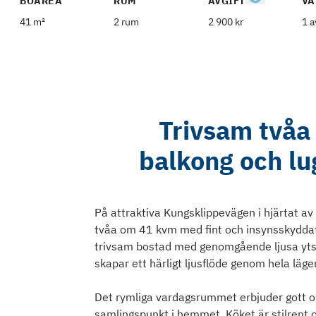
BOAREA
RUM
AVGIFT
VÅ
41 m²
2 rum
2 900 kr
1 a
Trivsam två
balkong och lu
På attraktiva Kungsklippevägen i hjärtat a
tvåa om 41 kvm med fint och insynsskyddat
trivsam bostad med genomgående ljusa ytsk
skapar ett härligt ljusflöde genom hela läg
Det rymliga vardagsrummet erbjuder gott om
samlingspunkt i hemmet. Köket är stilrent o