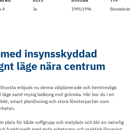
NING
HISS
BYGGÅR
TYP
v 4
Ja
1995/1996
Bostadsrät
a med insynsskyddad
gnt läge nära centrum
v Stuvsta erbjuds nu denna välplanerade och hemtrevliga
 läge samt mysig balkong mot grönska. Här bor du i en
ikt, smart planlösning och stora fönsterpartier som
enheten.
 plats för både soffgrupp och matplats och blir en naturlig
ch funktionellt med goda arbetsytor och praktisk förvaring.