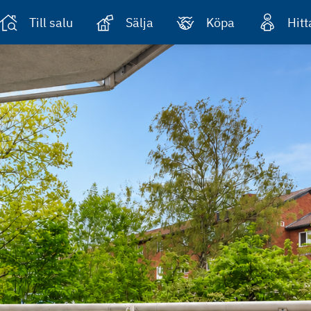
Till salu
Sälja
Köpa
Hit