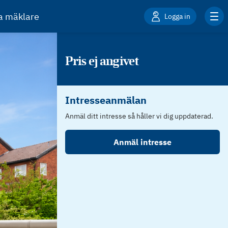
ta mäklare
Logga in
Pris ej angivet
Intresseanmälan
Anmäl ditt intresse så håller vi dig uppdaterad.
Anmäl intresse