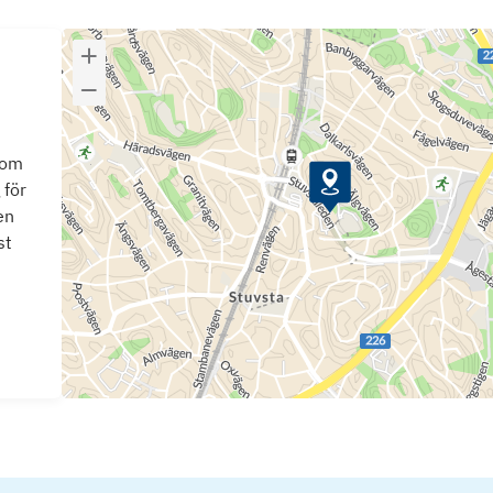
som
 för
en
st