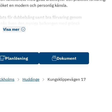
köket en modern och personlig känsla.
plats för dubbelsäng samt bra förvaring genom
n nås även den mysiga balkongen med grönsk
Visa mer
Planlösning
Dokument
ckholms
Huddinge
Kungsklippevägen 17