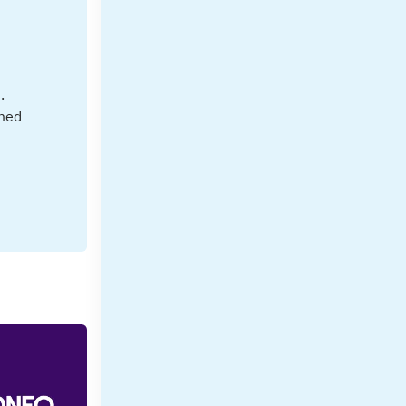
.
 med