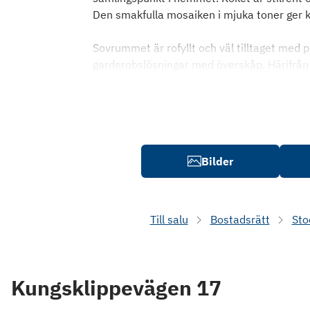
Den smakfulla mosaiken i mjuka toner ger 
Sovrummet är rofyllt och väl tilltaget med 
garderobslösningar med överskåp. Härifrå
Bilder
Till salu
Bostadsrätt
Sto
Kungsklippevägen 17