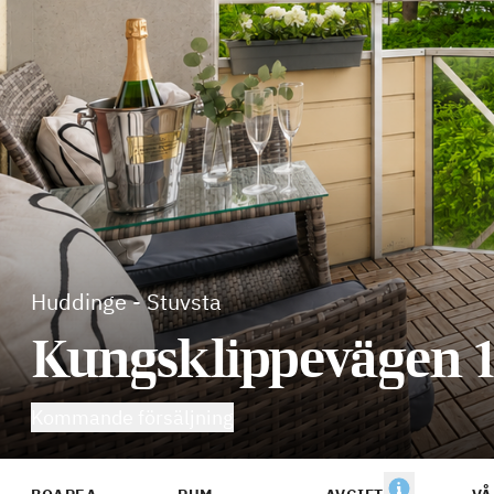
Huddinge
-
Stuvsta
Kungsklippevägen 
Kommande försäljning