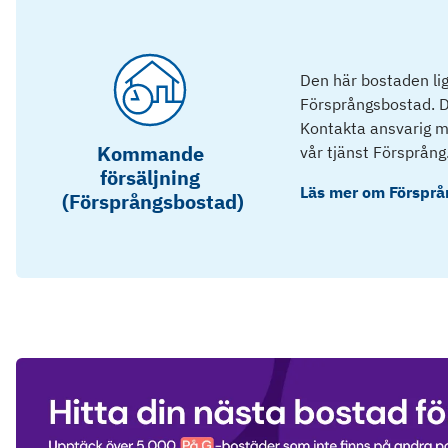
Den här bostaden lig
Försprångsbostad. D
Kontakta ansvarig mä
Kommande
vår tjänst Försprång
försäljning
Läs mer om
Försprå
(Försprångsbostad)