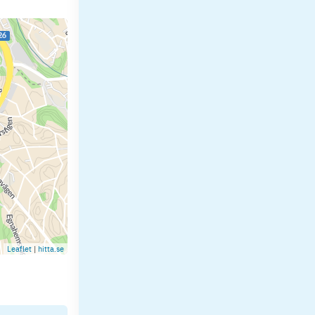
Leaflet
|
hitta.se