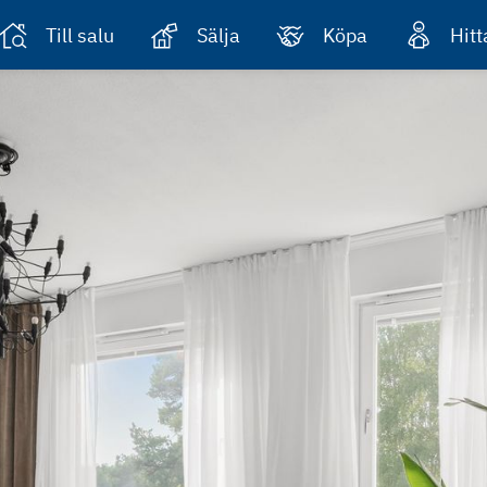
Till salu
Sälja
Köpa
Hit