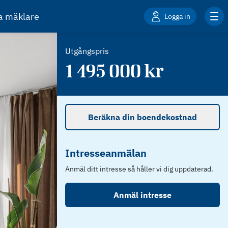
ta mäklare
Logga in
Utgångspris
1 495 000
kr
Beräkna din boendekostnad
Intresseanmälan
Anmäl ditt intresse så håller vi dig uppdaterad.
Anmäl intresse