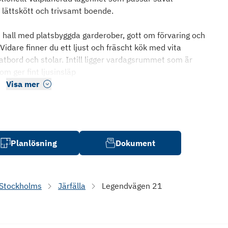
lättskött och trivsamt boende.
 hall med platsbyggda garderober, gott om förvaring och
idare finner du ett ljust och fräscht kök med vita
atbord och stolar. Intill ligger vardagsrummet som är
m ger fint ljusinsläp
Visa mer
Planlösning
Dokument
Stockholms
Järfälla
Legendvägen 21