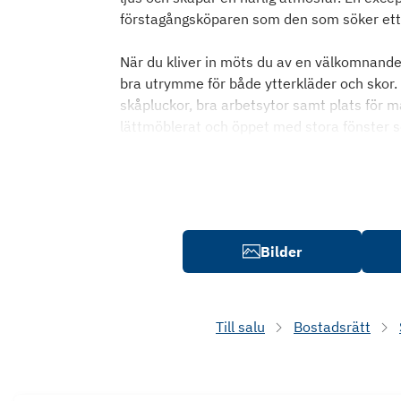
förstagångsköparen som den som söker ett 
När du kliver in möts du av en välkomnande
bra utrymme för både ytterkläder och skor. V
skåpluckor, bra arbetsytor samt plats för m
lättmöblerat och öppet med stora fönster so
Bilder
Till salu
Bostadsrätt