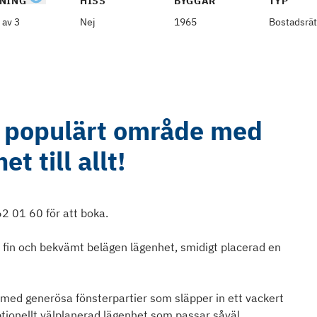
NING
HISS
BYGGÅR
TYP
 av 3
Nej
1965
Bostadsrät
i populärt område med
et till allt!
 01 60 för att boka.
fin och bekvämt belägen lägenhet, smidigt placerad en
ad med generösa fönsterpartier som släpper in ett vackert
ptionellt välplanerad lägenhet som passar såväl