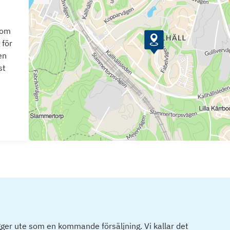
som
 för
en
st
ger ute som en kommande försäljning. Vi kallar det