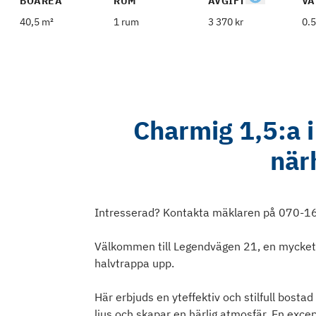
BOAREA
RUM
AVGIFT
VÅ
40,5 m²
1 rum
3 370 kr
0.5
Charmig 1,5:a 
närh
Intresserad? Kontakta mäklaren på 070-162
Välkommen till Legendvägen 21, en mycket 
halvtrappa upp.
Här erbjuds en yteffektiv och stilfull bost
ljus och skapar en härlig atmosfär. En exce