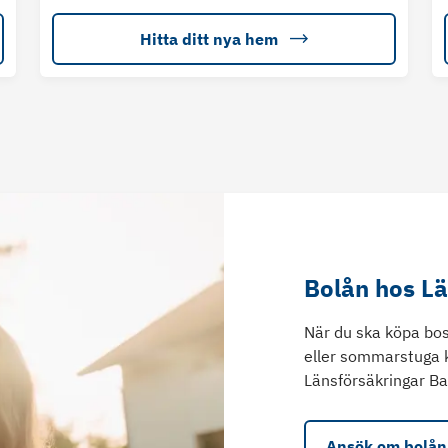
Hitta ditt nya hem
Bolån hos L
När du ska köpa bos
eller sommarstuga 
Länsförsäkringar Ba
Ansök om bolån