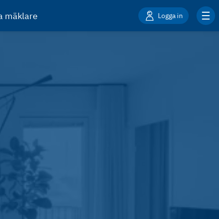
ta mäklare
Logga in