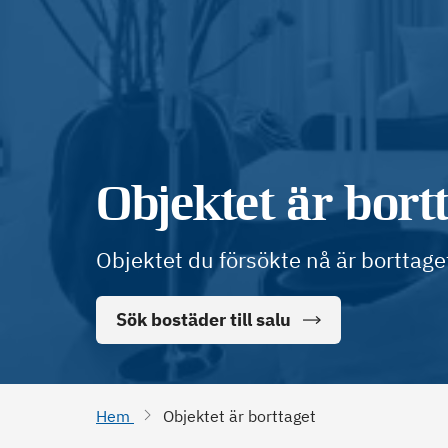
Objektet är bort
Objektet du försökte nå är borttage
Sök bostäder till salu
Hem
Objektet är borttaget