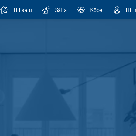
Till salu
Sälja
Köpa
Hit