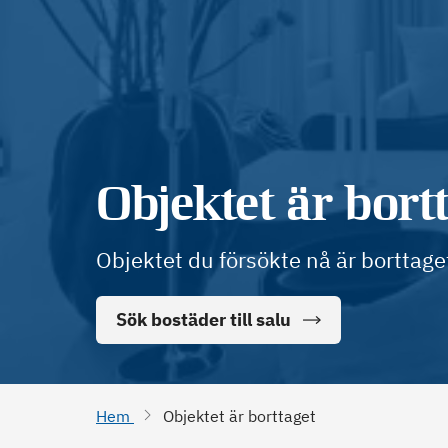
Objektet är bort
Objektet du försökte nå är borttage
Sök bostäder till salu
Hem
Objektet är borttaget