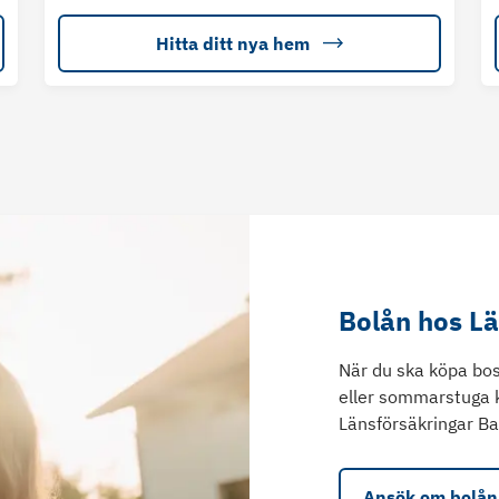
Hitta ditt nya hem
Bolån hos L
När du ska köpa bos
eller sommarstuga 
Länsförsäkringar Ba
Ansök om bolån