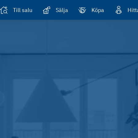
Till salu
Sälja
Köpa
Hit