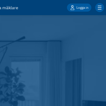
ta mäklare
Logga in