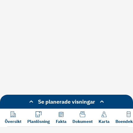
Se planerade visningar
Översikt
Planlösning
Fakta
Dokument
Karta
Boendek