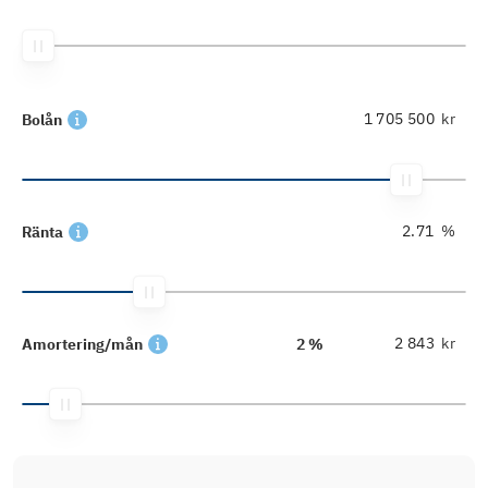
kr
Bolån
%
Ränta
kr
Amortering/mån
2 %