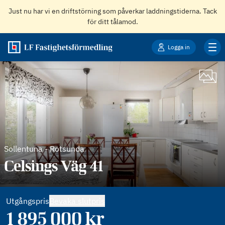
Just nu har vi en driftstörning som påverkar laddningstiderna. Tack
för ditt tålamod.
Logga in
Sollentuna
-
Rotsunda
Celsings Väg 41
Utgångspris
Bevaka slutpris
1 895 000
kr