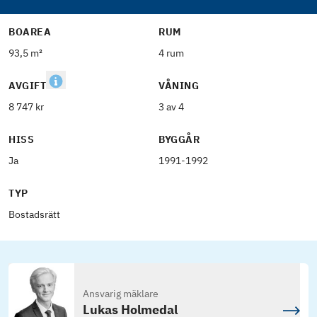
BOAREA
RUM
93,5 m²
4 rum
AVGIFT
VÅNING
8 747 kr
3 av 4
HISS
BYGGÅR
Ja
1991-1992
TYP
Bostadsrätt
Ansvarig mäklare
Lukas Holmedal