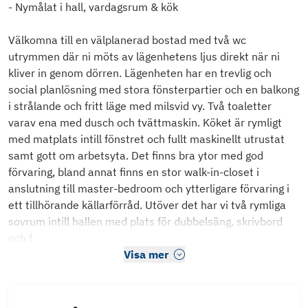
- Nymålat i hall, vardagsrum & kök
Välkomna till en välplanerad bostad med två wc
utrymmen där ni möts av lägenhetens ljus direkt när ni
kliver in genom dörren. Lägenheten har en trevlig och
social planlösning med stora fönsterpartier och en balkong
i strålande och fritt läge med milsvid vy. Två toaletter
varav ena med dusch och tvättmaskin. Köket är rymligt
med matplats intill fönstret och fullt maskinellt utrustat
samt gott om arbetsyta. Det finns bra ytor med god
förvaring, bland annat finns en stor walk-in-closet i
anslutning till master-bedroom och ytterligare förvaring i
ett tillhörande källarförråd. Utöver det har vi två rymliga
sovrum intill hallen med plats för dubbelsäng, skrivbord
och f
Visa mer