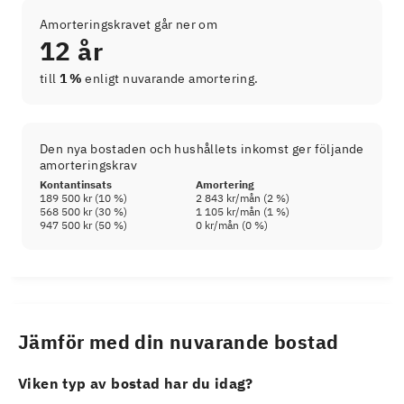
Amorteringskravet går ner om
12 år
till
1 %
enligt nuvarande amortering.
Den nya bostaden och hushållets inkomst ger följande
amorteringskrav
Kontantinsats
Amortering
189 500 kr
(
10
%)
2 843 kr
/mån (
2
%)
568 500 kr
(
30
%)
1 105 kr
/mån (
1
%)
947 500 kr
(
50
%)
0 kr
/mån (
0
%)
Jämför med din nuvarande bostad
Viken typ av bostad har du idag?