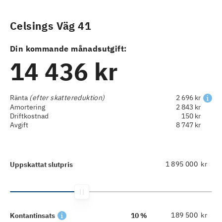
Celsings Väg 41
Din kommande månadsutgift:
14 436 kr
Ränta
(efter skattereduktion)
2 696 kr
Amortering
2 843 kr
Driftkostnad
150 kr
Avgift
8 747 kr
kr
Uppskattat slutpris
kr
Kontantinsats
10 %