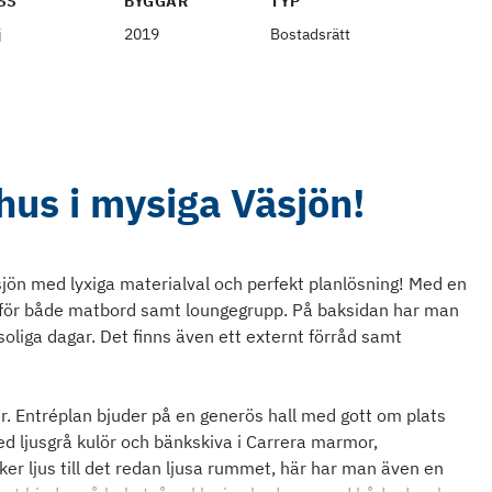
SS
BYGGÅR
TYP
j
2019
Bostadsrätt
hus i mysiga Väsjön!
äsjön med lyxiga materialval och perfekt planlösning! Med en
s för både matbord samt loungegrupp. På baksidan har man
oliga dagar. Det finns även ett externt förråd samt
r. Entréplan bjuder på en generös hall med gott om plats
ed ljusgrå kulör och bänkskiva i Carrera marmor,
er ljus till det redan ljusa rummet, här har man även en