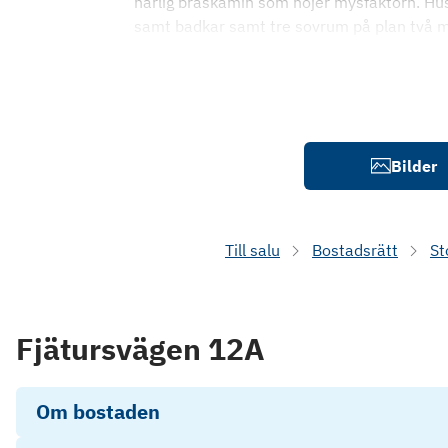
härlig braskamin som höjer mysfaktorn. Hu
samt badkar samt tre sovrum på plan två me
Bilder
Till salu
Bostadsrätt
St
Fjätursvägen 12A
Om bostaden