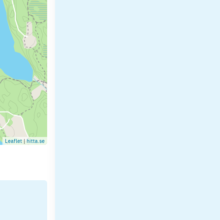
Leaflet
|
hitta.se