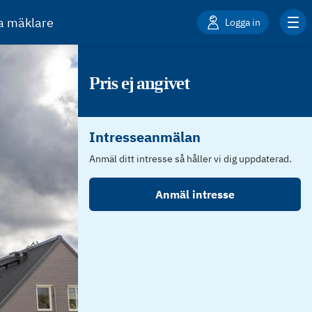
ta mäklare
Logga in
Pris ej angivet
Intresseanmälan
Anmäl ditt intresse så håller vi dig uppdaterad.
Anmäl intresse