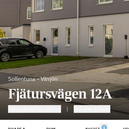
Sollentuna
-
Väsjön
Fjätursvägen 12A
Kommande försäljning
Bra energiklass