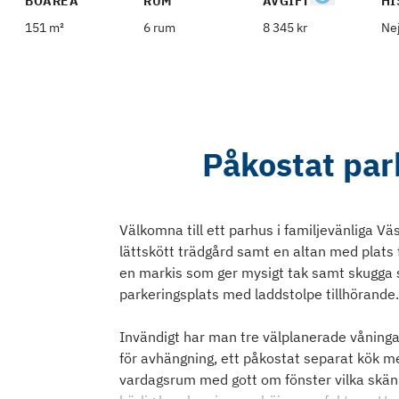
BOAREA
RUM
AVGIFT
HI
151 m²
6 rum
8 345 kr
Ne
Påkostat par
Välkomna till ett parhus i familjevänliga V
lättskött trädgård samt en altan med plat
en markis som ger mysigt tak samt skugga s
parkeringsplats med laddstolpe tillhörande.
Invändigt har man tre välplanerade våninga
för avhängning, ett påkostat separat kök m
vardagsrum med gott om fönster vilka skänk