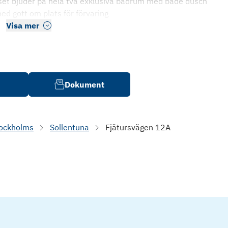
set bjuder på hela två exklusiva badrum med både dusch
d gott om plats för förvaring
Visa mer
Dokument
ockholms
Sollentuna
Fjätursvägen 12A