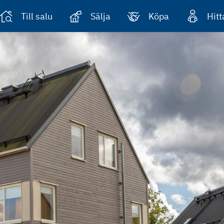
Till salu
Sälja
Köpa
Hit