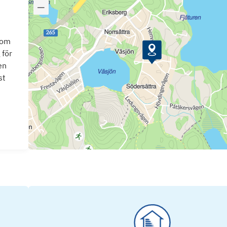
som
 för
en
st