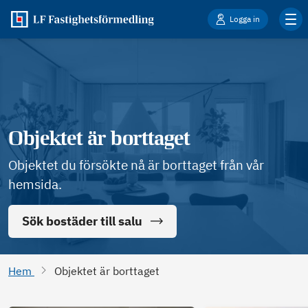
Logga in
Objektet är borttaget
Objektet du försökte nå är borttaget från vår
hemsida.
Sök bostäder till salu
Hem
Objektet är borttaget