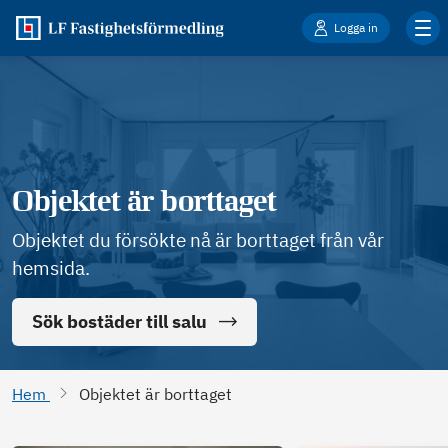
Logga in
Objektet är borttaget
Objektet du försökte nå är borttaget från vår
hemsida.
Sök bostäder till salu
Hem
Objektet är borttaget