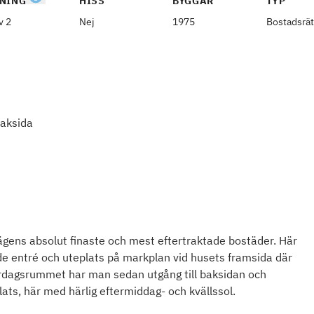
NING
HISS
BYGGÅR
TYP
v 2
Nej
1975
Bostadsrät
baksida
ägens absolut finaste och mest eftertraktade bostäder. Här
e entré och uteplats på markplan vid husets framsida där
rdagsrummet har man sedan utgång till baksidan och
ats, här med härlig eftermiddag- och kvällssol.