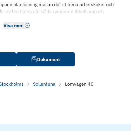
öppen planlösning mellan det stilrena arbetsköket och
 del av bostaden där båda rymmer dubbelsäng och
Visa mer
Dokument
Stockholms
Sollentuna
Lomvägen 40