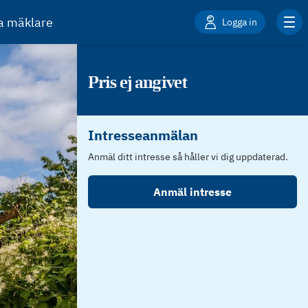
ta mäklare
Logga in
Pris ej angivet
Intresseanmälan
Anmäl ditt intresse så håller vi dig uppdaterad.
Anmäl intresse