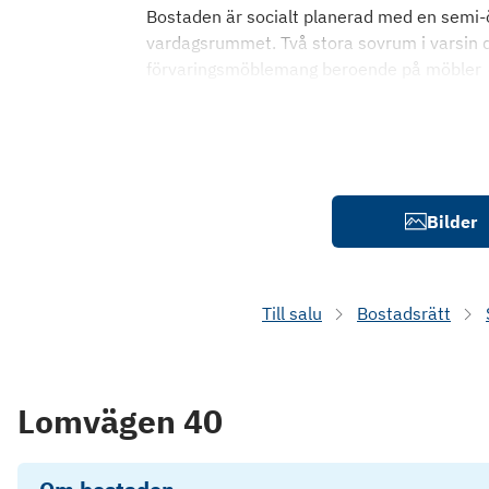
Bostaden är socialt planerad med en semi-
vardagsrummet. Två stora sovrum i varsin
förvaringsmöblemang beroende på möbler
Bilder
Till salu
Bostadsrätt
Lomvägen 40