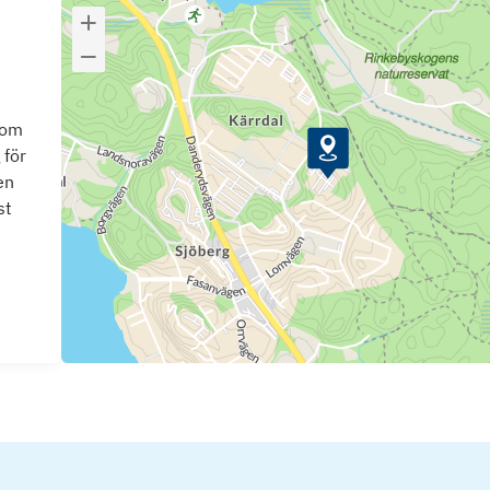
som
 för
en
st