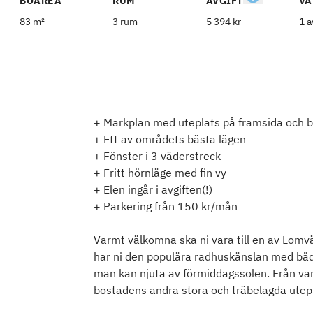
BOAREA
RUM
AVGIFT
VÅ
83 m²
3 rum
5 394 kr
1 a
+ Markplan med uteplats på framsida och 
+ Ett av områdets bästa lägen
+ Fönster i 3 väderstreck
+ Fritt hörnläge med fin vy
+ Elen ingår i avgiften(!)
+ Parkering från 150 kr/mån
Varmt välkomna ska ni vara till en av Lomv
har ni den populära radhuskänslan med båd
man kan njuta av förmiddagssolen. Från va
bostadens andra stora och träbelagda utepl