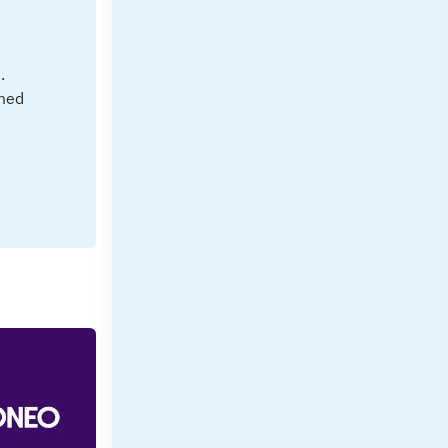
.
 med