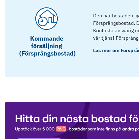
Den här bostaden lig
Försprångsbostad. D
Kontakta ansvarig mä
Kommande
vår tjänst Försprång
försäljning
Läs mer om
Försprå
(Försprångsbostad)