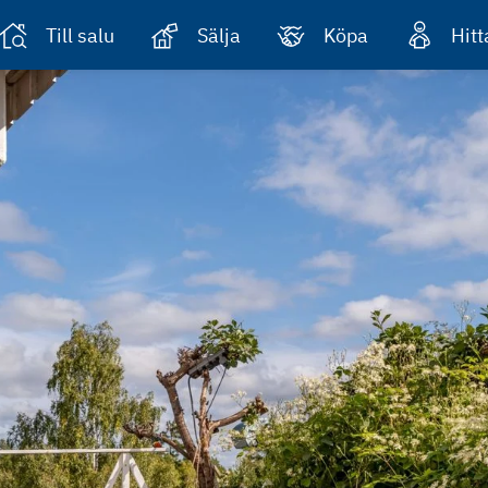
Till salu
Sälja
Köpa
Hit