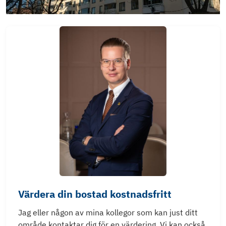
Energideklaration Kampementsgatan 4-8
Årsredovisning 2025
Värdera din bostad kostnadsfritt
Jag eller någon av mina kollegor som kan just ditt
område kontaktar dig för en värdering. Vi kan också