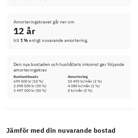
Amorteringskravet går ner om
12 år
till
1 %
enligt nuvarande amortering.
Den nya bostaden och hushållets inkomst ger följande
amorteringskrav
Kontantinsats
Amortering
699 500 kr
(
10
%)
10 493 kr
/mån (
2
%)
2 098 500 kr
(
30
%)
4 080 kr
/mån (
1
%)
3 497 500 kr
(
50
%)
0 kr
/mån (
0
%)
Jämför med din nuvarande bostad