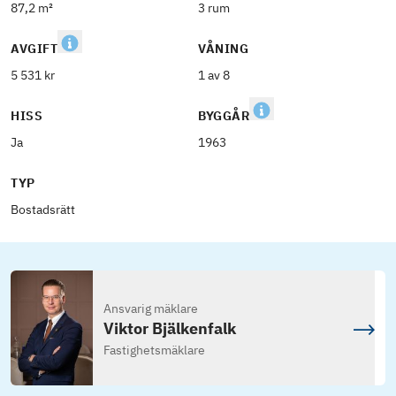
87,2 m²
3 rum
AVGIFT
VÅNING
5 531 kr
1 av 8
HISS
BYGGÅR
Ja
1963
TYP
Bostadsrätt
Ansvarig mäklare
Viktor Bjälkenfalk
Fastighetsmäklare