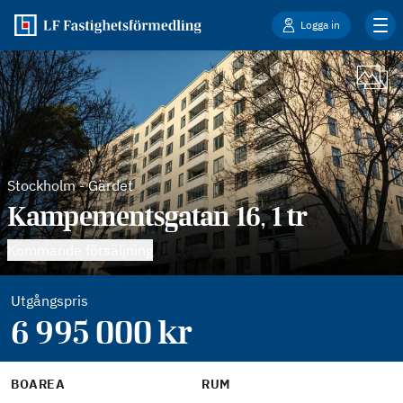
Logga in
Stockholm
-
Gärdet
Kampementsgatan 16, 1 tr
Kommande försäljning
Utgångspris
6 995 000
kr
BOAREA
RUM