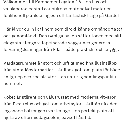
Välkommen till Kampementsgatan 16 – en ljus och
välplanerad bostad där stilrena materialval möter en
funktionell planlösning och ett fantastiskt läge på Gärdet.
Här kliver du in i ett hem som direkt känns omhändertaget
och genomtänkt. Den rymliga hallen sätter tonen med sitt
eleganta stengolv, tapetserade väggar och generösa
förvaringslösningar från Elfa – både praktiskt och snyggt.
Vardagsrummet är stort och luftigt med fina ljusinsläpp
från stora fönsterpartier. Här finns gott om plats för både
soffgrupp och sociala ytor – en naturlig samlingspunkt i
hemmet.
Köket är stilrent och välutrustat med moderna vitvaror
från Electrolux och gott om arbetsytor. Härifrån nås den
inglasade balkongen i västerläge – en perfekt plats att
njuta av eftermiddagssolen, oavsett årstid.