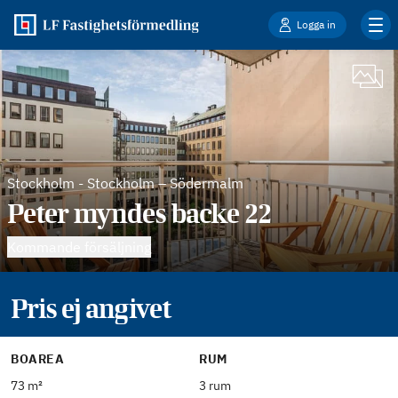
Logga in
Stockholm
-
Stockholm – Södermalm
Peter myndes backe 22
Kommande försäljning
Pris ej angivet
BOAREA
RUM
73 m²
3 rum