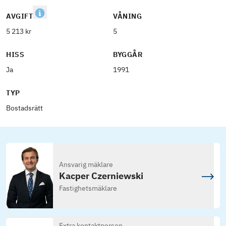
AVGIFT
VÅNING
5 213 kr
5
HISS
BYGGÅR
Ja
1991
TYP
Bostadsrätt
Ansvarig mäklare
Kacper Czerniewski
Fastighetsmäklare
Extra kontaktperson