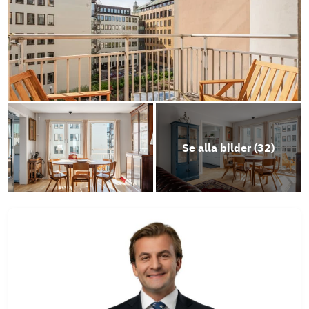
Se alla bilder (
32
)