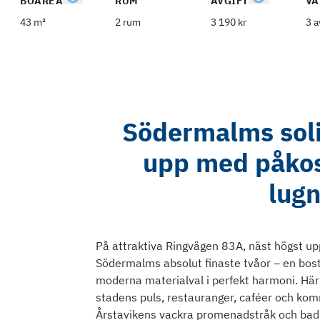
BOAREA
RUM
AVGIFT
VÅ
43 m²
2 rum
3 190 kr
3 a
Södermalms soli
upp med påkos
lugn
På attraktiva Ringvägen 83A, näst högst upp 
Södermalms absolut finaste tvåor – en bos
moderna materialval i perfekt harmoni. Här
stadens puls, restauranger, caféer och kom
Årstavikens vackra promenadstråk och badp