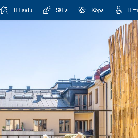
Till salu
Sälja
Köpa
Hit