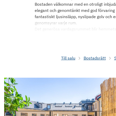
Bostaden välkomnar med en otroligt inbjud
elegant och genomtänkt med god förvaring o
fantastiskt ljusinsläpp, nyslipade golv och
genomsyrar varje rum.
Det generösa vardagsrummet blir hemmets 
Till salu
Bostadsrätt