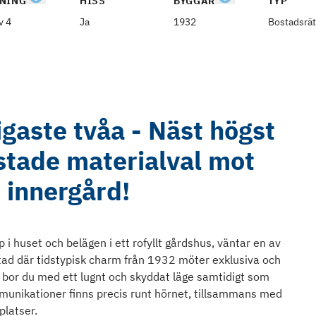
NING
HISS
BYGGÅR
TYP
v 4
Ja
1932
Bostadsrät
gaste tvåa - Näst högst
tade materialval mot
 innergård!
i huset och belägen i ett rofyllt gårdshus, väntar en av
tad där tidstypisk charm från 1932 möter exklusiva och
 bor du med ett lugnt och skyddat läge samtidigt som
munikationer finns precis runt hörnet, tillsammans med
latser.