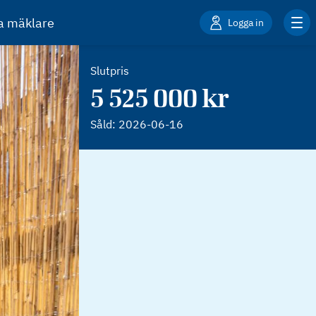
ta mäklare
Logga in
Slutpris
5 525 000 kr
Såld:
2026-06-16