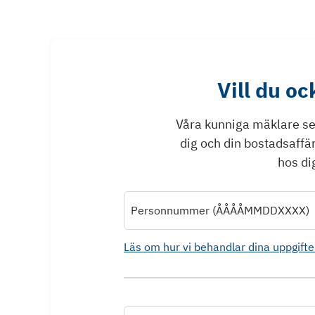
Vill du o
Våra kunniga mäklare ser 
dig och din bostadsaffä
hos dig
Personnummer (ÅÅÅÅMMDDXXXX)
Läs om hur vi behandlar dina uppgifte