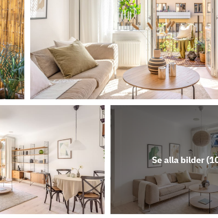
Se alla bilder (
1