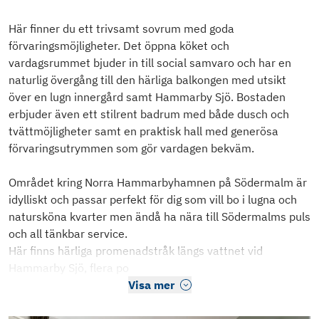
Här finner du ett trivsamt sovrum med goda
förvaringsmöjligheter. Det öppna köket och
vardagsrummet bjuder in till social samvaro och har en
naturlig övergång till den härliga balkongen med utsikt
över en lugn innergård samt Hammarby Sjö. Bostaden
erbjuder även ett stilrent badrum med både dusch och
tvättmöjligheter samt en praktisk hall med generösa
förvaringsutrymmen som gör vardagen bekväm.
Området kring Norra Hammarbyhamnen på Södermalm är
idylliskt och passar perfekt för dig som vill bo i lugna och
natursköna kvarter men ändå ha nära till Södermalms puls
och all tänkbar service.
Här finns härliga promenadstråk längs vattnet vid
Hammarby Sjö, flera po
Visa mer