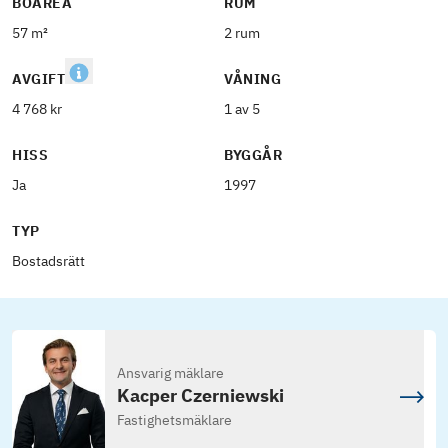
BOAREA
RUM
57 m²
2 rum
AVGIFT
VÅNING
4 768 kr
1 av 5
HISS
BYGGÅR
Ja
1997
TYP
Bostadsrätt
Ansvarig mäklare
Kacper Czerniewski
Fastighetsmäklare