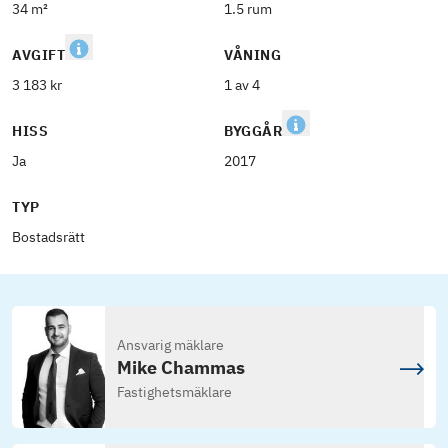
34 m²
1.5 rum
AVGIFT
VÅNING
3 183 kr
1 av 4
HISS
BYGGÅR
Ja
2017
TYP
Bostadsrätt
Ansvarig mäklare
Mike Chammas
Fastighetsmäklare