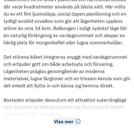
där varje kvadratmeter används på bästa sätt. Här möts
du av ett fint ljusinsläpp, social öppen planlösning och en
tydligt avskild sovalkov som gör att lägenheten upplevs
större än sina 34 kvm. Balkongen i soligt sydväst läge blir
en naturlig förlängning av vardagsrummet och skapar en
härlig plats för morgonkaffet eller lugna sommarkvällar.
Det stilrena köket integreras snyggt med vardagsrummet
och erbjuder gott om både arbetsyta och förvaring.
Lägenheten präglas genomgående av moderna
materialval, lugna färgtoner och en trivsam känsla som gör
det enkelt att flytta in och känna sig hemma direkt.
Bostaden erbjuder dessutom ett attraktivt suterrängläge
som kombinerar bekväm access via hiss med ett ostört
och privat läge – det bästa
Visa mer