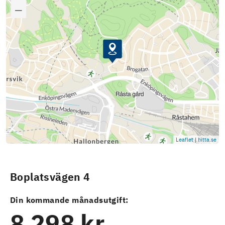
Leaflet
|
hitta.se
Boplatsvägen 4
Din kommande månadsutgift:
8 298 kr