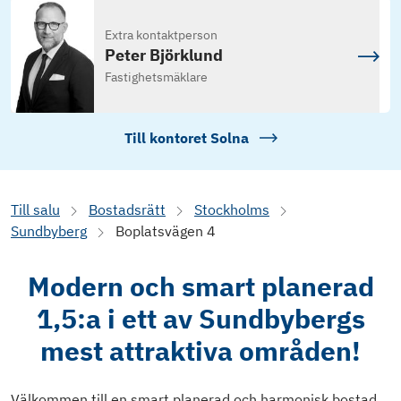
Extra kontaktperson
Peter Björklund
Fastighetsmäklare
Till kontoret
Solna
Till salu
Bostadsrätt
Stockholms
Sundbyberg
Boplatsvägen 4
Modern och smart planerad
1,5:a i ett av Sundbybergs
mest attraktiva områden!
Välkommen till en smart planerad och harmonisk bostad