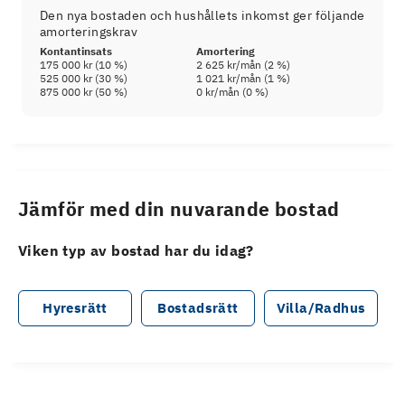
Den nya bostaden och hushållets inkomst ger följande
amorteringskrav
Kontantinsats
Amortering
175 000 kr
(
10
%)
2 625 kr
/mån (
2
%)
525 000 kr
(
30
%)
1 021 kr
/mån (
1
%)
875 000 kr
(
50
%)
0 kr
/mån (
0
%)
Jämför med din nuvarande bostad
Viken typ av bostad har du idag?
Hyresrätt
Bostadsrätt
Villa/Radhus