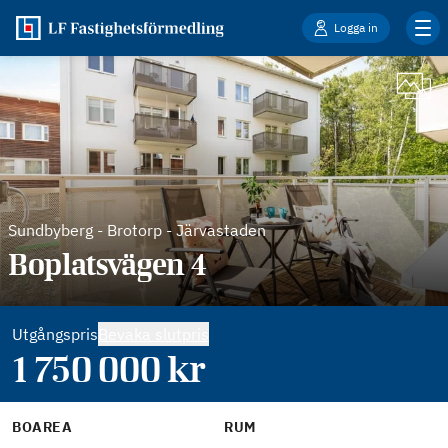
Logga in
Sundbyberg
-
Brotorp - Järvastaden
Boplatsvägen 4
Utgångspris
Bevaka slutpris
1 750 000
kr
BOAREA
RUM