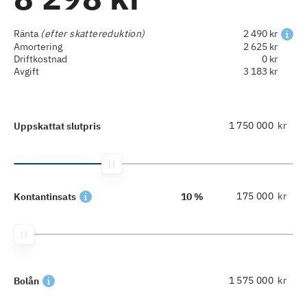
Ränta
(efter skattereduktion)
2 490 kr
Amortering
2 625 kr
Driftkostnad
0 kr
Avgift
3 183 kr
kr
Uppskattat slutpris
kr
Kontantinsats
10 %
kr
Bolån