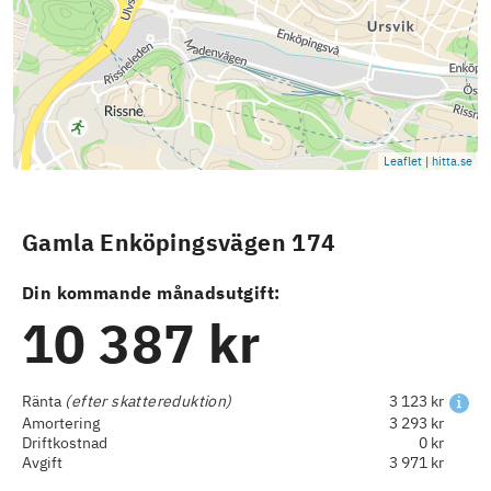
Leaflet
|
hitta.se
Gamla Enköpingsvägen 174
Din kommande månadsutgift:
10 387 kr
Ränta
(efter skattereduktion)
3 123 kr
Amortering
3 293 kr
Driftkostnad
0 kr
Avgift
3 971 kr