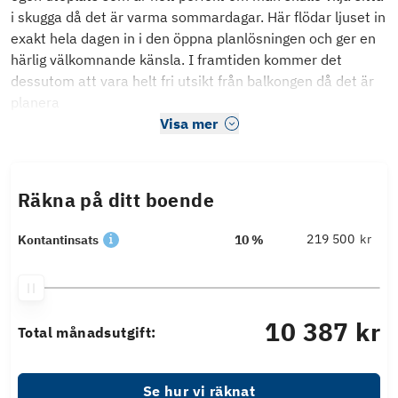
i skugga då det är varma sommardagar. Här flödar ljuset in
exakt hela dagen in i den öppna planlösningen och ger en
härlig välkomnande känsla. I framtiden kommer det
dessutom att vara helt fri utsikt från balkongen då det är
planera
Visa mer
Räkna på ditt boende
kr
Kontantinsats
10 %
10 387 kr
Total månadsutgift:
Se hur vi räknat