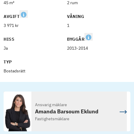
45 m²
2 rum
AVGIFT
VÅNING
3 971 kr
1
HISS
BYGGÅR
Ja
2013-2014
TYP
Bostadsrätt
Ansvarig mäklare
Amanda Barsoum Eklund
Fastighetsmäklare