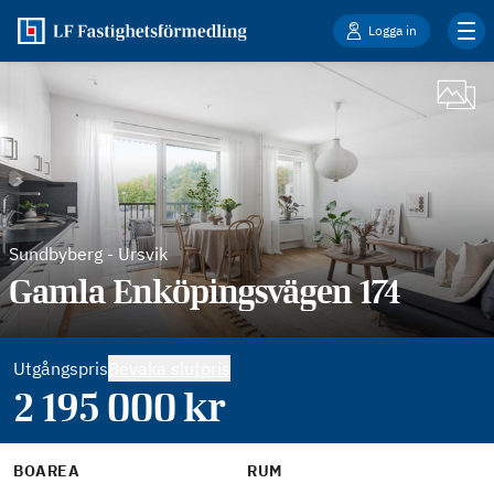
Logga in
Sundbyberg
-
Ursvik
Gamla Enköpingsvägen 174
Utgångspris
Bevaka slutpris
2 195 000
kr
BOAREA
RUM