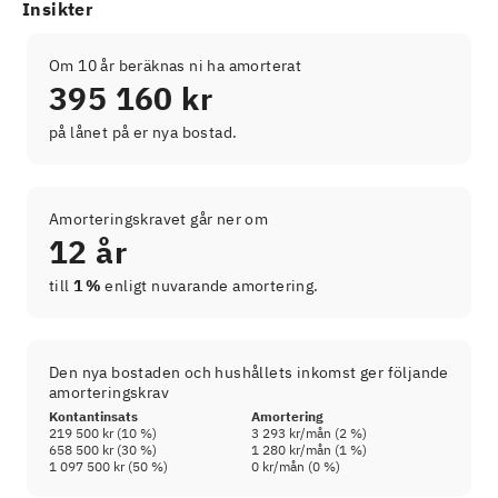
Insikter
Om 10 år beräknas ni ha amorterat
395 160 kr
på lånet på er nya bostad.
Amorteringskravet går ner om
12 år
till
1 %
enligt nuvarande amortering.
Den nya bostaden och hushållets inkomst ger följande
amorteringskrav
Kontantinsats
Amortering
219 500 kr
(
10
%)
3 293 kr
/mån (
2
%)
658 500 kr
(
30
%)
1 280 kr
/mån (
1
%)
1 097 500 kr
(
50
%)
0 kr
/mån (
0
%)