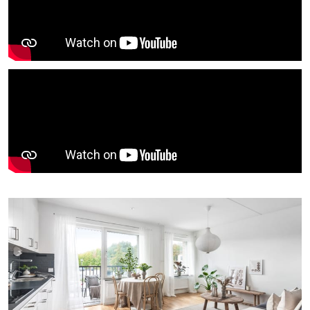
E-delklaration
Video
Video
Objektsbeskrivning