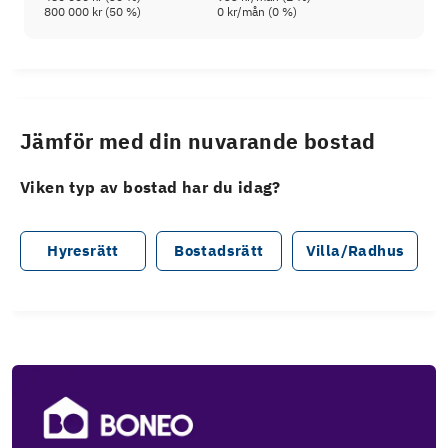
800 000 kr
(
50
%)
0 kr
/mån (
0
%)
Jämför med din nuvarande bostad
Viken typ av bostad har du idag?
Hyresrätt
Bostadsrätt
Villa/Radhus