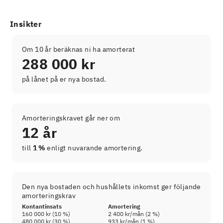
Insikter
Om 10 år beräknas ni ha amorterat
288 000 kr
på lånet på er nya bostad.
Amorteringskravet går ner om
12 år
till
1 %
enligt nuvarande amortering.
Den nya bostaden och hushållets inkomst ger följande
amorteringskrav
Kontantinsats
Amortering
160 000 kr
(
10
%)
2 400 kr
/mån (
2
%)
480 000 kr
(
30
%)
933 kr
/mån (
1
%)