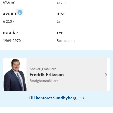
67,6 m²
2 rum
AVGIFT
HISS
6 210 kr
Ja
BYGGÅR
TYP
1969-1970
Bostadsrätt
Ansvarig mäklare
Fredrik Eriksson
Fastighetsmäklare
Till kontoret
Sundbyberg