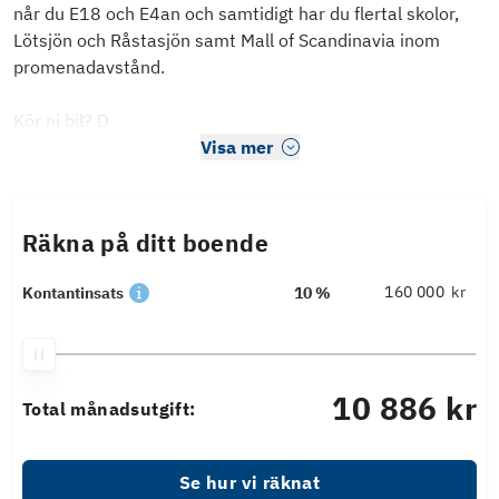
når du E18 och E4an och samtidigt har du flertal skolor,
Lötsjön och Råstasjön samt Mall of Scandinavia inom
promenadavstånd.
Kör ni bil? D
Visa mer
Räkna på ditt boende
kr
Kontantinsats
10 %
10 886 kr
Total månadsutgift:
Se hur vi räknat