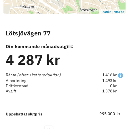
Leaflet
|
hitta.se
Lötsjövägen 77
Din kommande månadsutgift:
4 287 kr
Ränta
(efter skattereduktion)
1 416 kr
Amortering
1 493 kr
Driftkostnad
0 kr
Avgift
1 378 kr
kr
Uppskattat slutpris