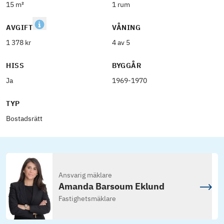
15 m²
1 rum
AVGIFT
VÅNING
1 378 kr
4 av 5
HISS
BYGGÅR
Ja
1969-1970
TYP
Bostadsrätt
Ansvarig mäklare
Amanda Barsoum Eklund
Fastighetsmäklare