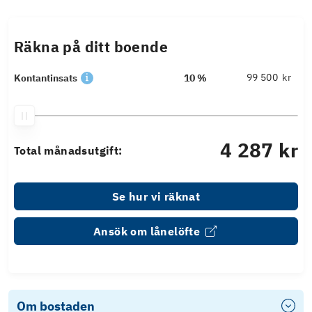
Räkna på ditt boende
kr
Kontantinsats
10 %
4 287 kr
Total månadsutgift:
Se hur vi räknat
Ansök om lånelöfte
Om bostaden