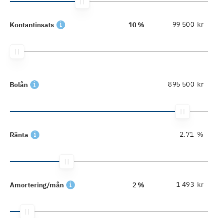
kr
Kontantinsats
10 %
kr
Bolån
%
Ränta
kr
Amortering/mån
2 %