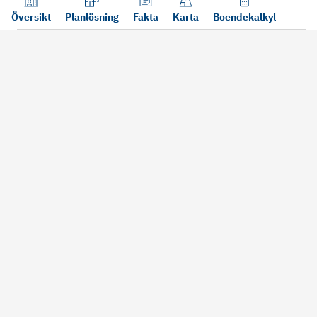
Översikt
Planlösning
Fakta
Karta
Boendekalkyl
Läs mer
Bra att tänka på vid köp
Sälj din bosta
Köper du bostad via oss kan vi
Att sälja sin bostad