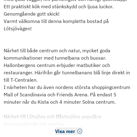
Ett praktiskt kök med stänkskydd och ljusa luckor.
Genomgående gott skick!
Varmt välkomna till denna kompletta bostad på
Lötsjövägen!
Närhet till både centrum och natur, mycket goda
kommunikationer med tunnelbana och bussar.
Hallonbergens centrum erbjuder matbutiker och
restauranger. Härifrån går tunnelbanans blå linje direkt in
till T-Centralen.
I närheten har du även nordens största shoppingcentrum
Mall of Scandinavia och Friends Arena. På endast 5
minuter når du Kista och 4 minuter Solna centrum.
Närhet till Lötsjöns och Råstasjöns populära
promenadstråk och med ko
Visa mer