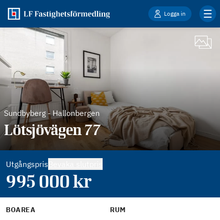
Logga in
Sundbyberg
-
Hallonbergen
Lötsjövägen 77
Utgångspris
Bevaka slutpris
995 000
kr
BOAREA
RUM