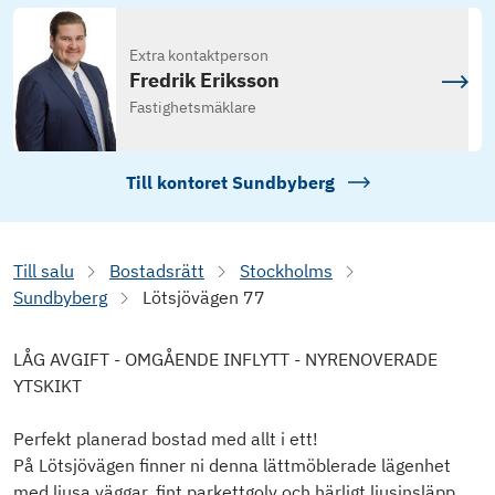
Extra kontaktperson
Fredrik Eriksson
Fastighetsmäklare
Till kontoret
Sundbyberg
Till salu
Bostadsrätt
Stockholms
Sundbyberg
Lötsjövägen 77
LÅG AVGIFT - OMGÅENDE INFLYTT - NYRENOVERADE
YTSKIKT
Perfekt planerad bostad med allt i ett!
På Lötsjövägen finner ni denna lättmöblerade lägenhet
med ljusa väggar, fint parkettgolv och härligt ljusinsläpp.