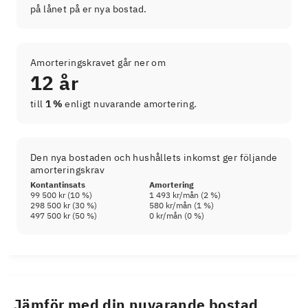
på lånet på er nya bostad.
Amorteringskravet går ner om
12 år
till
1 %
enligt nuvarande amortering.
Den nya bostaden och hushållets inkomst ger följande
amorteringskrav
Kontantinsats
Amortering
99 500 kr
(
10
%)
1 493 kr
/mån (
2
%)
298 500 kr
(
30
%)
580 kr
/mån (
1
%)
497 500 kr
(
50
%)
0 kr
/mån (
0
%)
Jämför med din nuvarande bostad