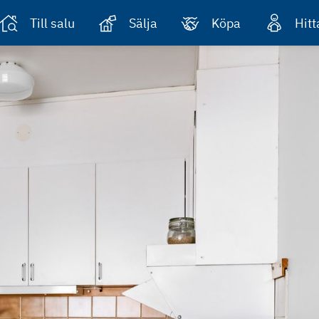
Till salu
Sälja
Köpa
Hit