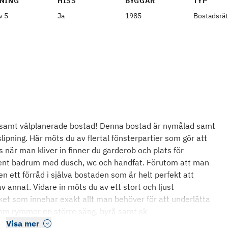
NING
HISS
BYGGÅR
TYP
v 5
Ja
1985
Bostadsrät
a samt välplanerade bostad! Denna bostad är nymålad samt
lipning. Här möts du av flertal fönsterpartier som gör att
s när man kliver in finner du garderob och plats för
lrent badrum med dusch, wc och handfat. Förutom att man
en ett förråd i själva bostaden som är helt perfekt att
annat. Vidare in möts du av ett stort och ljust
t som innehar exakt allt man behöver för att underlätta
som rymmer en större säng, byrå samt sk
Visa mer