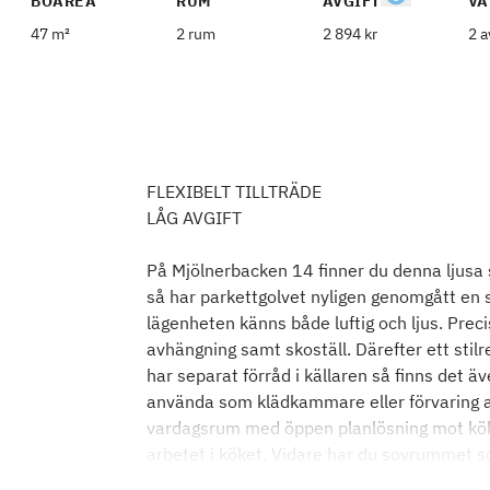
BOAREA
RUM
AVGIFT
VÅ
47 m²
2 rum
2 894 kr
2 a
FLEXIBELT TILLTRÄDE
LÅG AVGIFT
På Mjölnerbacken 14 finner du denna ljus
så har parkettgolvet nyligen genomgått en s
lägenheten känns både luftig och ljus. Preci
avhängning samt skoställ. Därefter ett sti
har separat förråd i källaren så finns det äv
använda som klädkammare eller förvaring av 
vardagsrum med öppen planlösning mot köke
arbetet i köket. Vidare har du sovrummet 