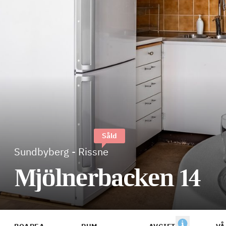
Såld
Sundbyberg
-
Rissne
Mjölnerbacken 14