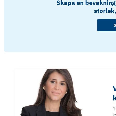
Skapa en bevakning
storlek
S
J
k