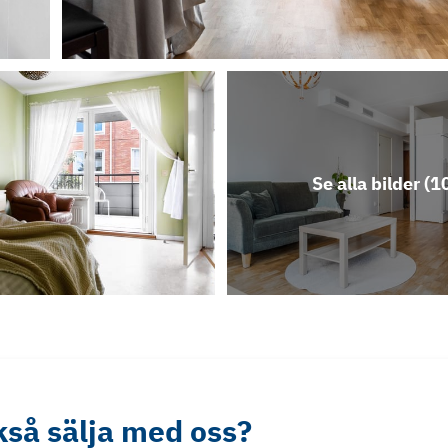
Se alla bilder (
1
ckså sälja med oss?