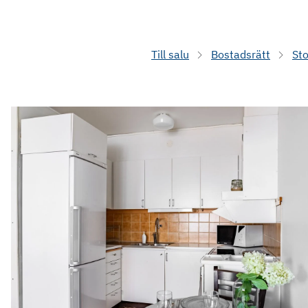
Till salu
Bostadsrätt
St