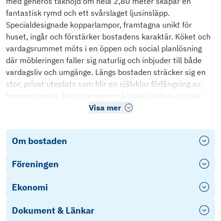
med generös takhöjd om hela 2,80 meter skapar en
fantastisk rymd och ett svårslaget ljusinsläpp.
Specialdesignade kopparlampor, framtagna unikt för
huset, ingår och förstärker bostadens karaktär. Köket och
vardagsrummet möts i en öppen och social planlösning
där möbleringen faller sig naturlig och inbjuder till både
vardagsliv och umgänge. Längs bostaden sträcker sig en
stor, privat uteplats som blir en självklar förlängning av
hemmet under årets varmare månader. Hallen erbjuder
Visa mer
Om bostaden
Föreningen
Ekonomi
Dokument & Länkar