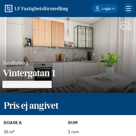
Logga in
Sundbyberg
Vintergatan 1
Kommande försäljning
Pris ej angivet
BOAREA
RUM
36 m²
1 rum