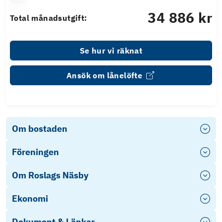
34 886 kr
Total månadsutgift:
Se hur vi räknat
Ansök om lånelöfte
Om bostaden
Föreningen
Om Roslags Näsby
Ekonomi
Dokument & Länkar