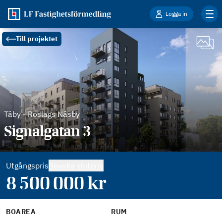
Logga in
Till projektet
Täby
-
Roslags Näsby
Signalgatan 3
Utgångspris
Bevaka slutpris
8 500 000
kr
BOAREA
RUM