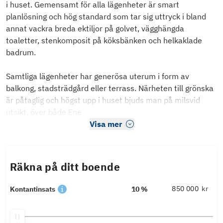
i huset. Gemensamt för alla lägenheter är smart
planlösning och hög standard som tar sig uttryck i bland
annat vackra breda ektiljor på golvet, vägghängda
toaletter, stenkomposit på köksbänken och helkaklade
badrum.
Samtliga lägenheter har generösa uterum i form av
balkong, stadsträdgård eller terrass. Närheten till grönska
är påtaglig och högst upp i huset bjuds man på milsvid
utsikt, över både Ene
Visa mer
Räkna på ditt boende
kr
Kontantinsats
10 %