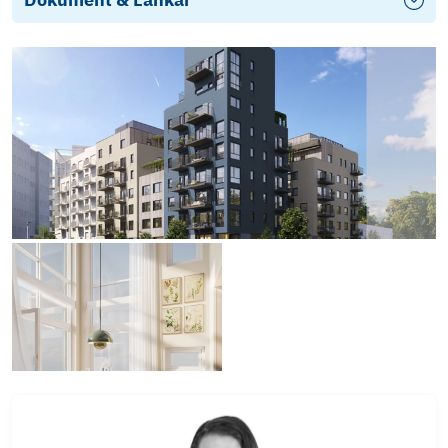
Kostnadskalkyl
Broschyr
Bofaktablad
1331