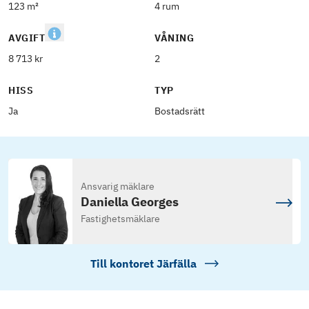
123 m²
4 rum
AVGIFT
VÅNING
8 713 kr
2
HISS
TYP
Ja
Bostadsrätt
Ansvarig mäklare
Daniella Georges
Fastighetsmäklare
Till kontoret
Järfälla