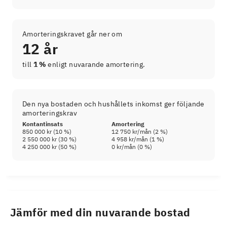
Amorteringskravet går ner om
12 år
till
1 %
enligt nuvarande amortering.
Den nya bostaden och hushållets inkomst ger följande
amorteringskrav
Kontantinsats
Amortering
850 000 kr
(
10
%)
12 750 kr
/mån (
2
%)
2 550 000 kr
(
30
%)
4 958 kr
/mån (
1
%)
4 250 000 kr
(
50
%)
0 kr
/mån (
0
%)
Jämför med din nuvarande bostad