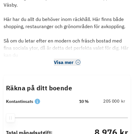
Väsby.
Här har du allt du behöver inom räckhåll. Här finns både
shopping, restauranger och grönområden för avkoppling.
Så om du letar efter en modern och fräsch bostad med
fina sociala ytor, då är detta det perfekta valet för dig. Här
kan du
Visa mer
Räkna på ditt boende
kr
Kontantinsats
10 %
8 976 kr
Total månadsutgift: