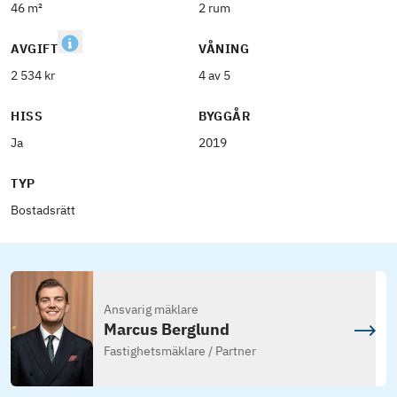
46 m²
2 rum
AVGIFT
VÅNING
2 534 kr
4 av 5
HISS
BYGGÅR
Ja
2019
TYP
Bostadsrätt
Ansvarig mäklare
Marcus Berglund
Fastighetsmäklare / Partner