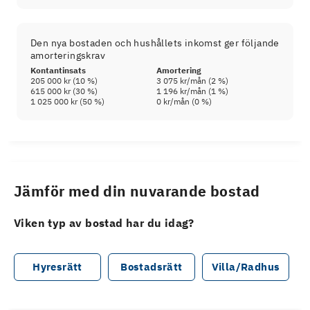
Den nya bostaden och hushållets inkomst ger följande
amorteringskrav
Kontantinsats
Amortering
205 000 kr
(
10
%)
3 075 kr
/mån (
2
%)
615 000 kr
(
30
%)
1 196 kr
/mån (
1
%)
1 025 000 kr
(
50
%)
0 kr
/mån (
0
%)
Jämför med din nuvarande bostad
Viken typ av bostad har du idag?
Hyresrätt
Bostadsrätt
Villa/Radhus