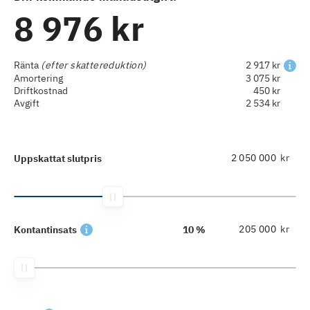
8 976 kr
Ränta
(efter skattereduktion)
2 917 kr
Amortering
3 075 kr
Driftkostnad
450 kr
Avgift
2 534 kr
kr
Uppskattat slutpris
kr
Kontantinsats
10 %