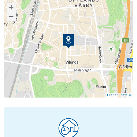
Leaflet
|
hitta.se