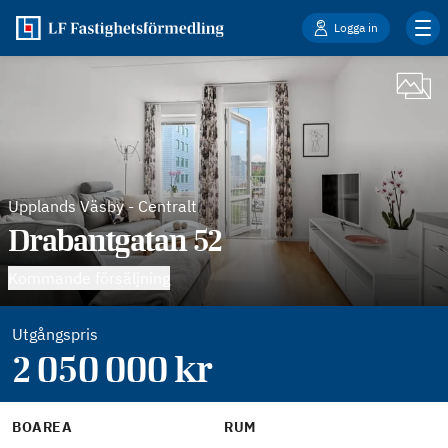
Logga in
Upplands Väsby
-
Centralt
Drabantgatan 52
Kommande försäljning
Utgångspris
2 050 000
kr
BOAREA
RUM