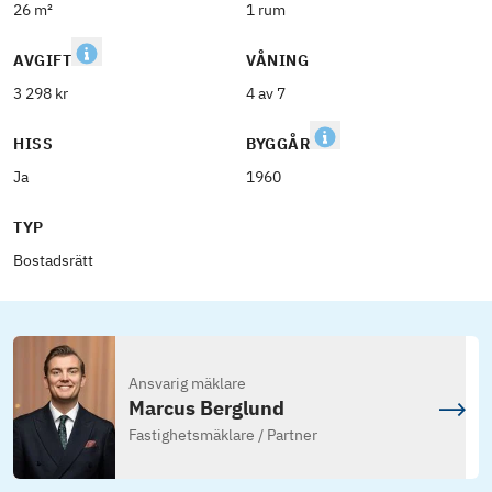
26 m²
1 rum
AVGIFT
VÅNING
3 298 kr
4 av 7
HISS
BYGGÅR
Ja
1960
TYP
Bostadsrätt
Ansvarig mäklare
Marcus Berglund
Fastighetsmäklare / Partner