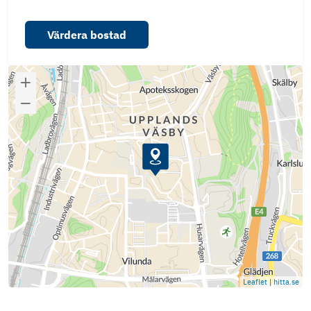
Värdera bostad
Leaflet
|
hitta.se