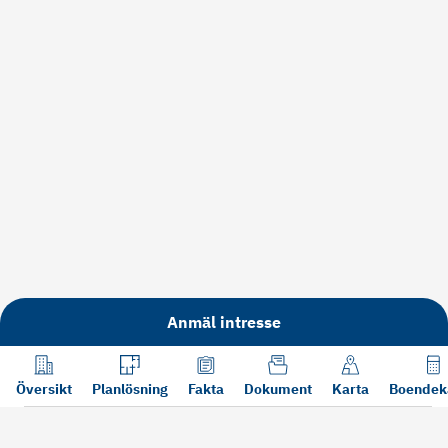
Anmäl intresse
Översikt
Planlösning
Fakta
Dokument
Karta
Boendek