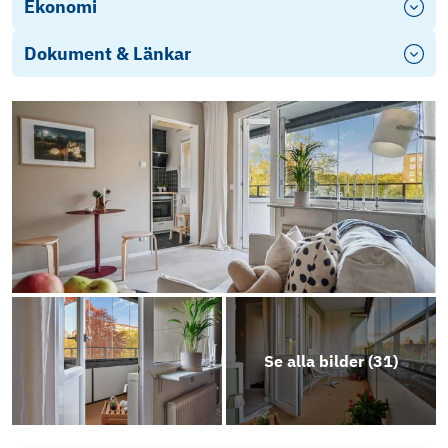
Ekonomi
Dokument & Länkar
Energideklaration Herrgårdsvägen 34
Stadgar
Årsredovisning 2024
Balkongprojekt-Brf-Vilunda-Information-till-
extrastamma
Objektsbeskrivning
Se alla bilder (
31
)