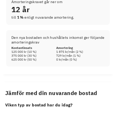
Amorteringskravet går ner om
12 år
till
1 %
enligt nuvarande amortering.
Den nya bostaden och hushållets inkomst ger följande
amorteringskrav
Kontantinsats
Amortering
125 000 kr
(
10
%)
1 875 kr
/mån (
2
%)
375 000 kr
(
30
%)
729 kr
/mån (
1
%)
625 000 kr
(
50
%)
0 kr
/mån (
0
%)
Jämför med din nuvarande bostad
Viken typ av bostad har du idag?