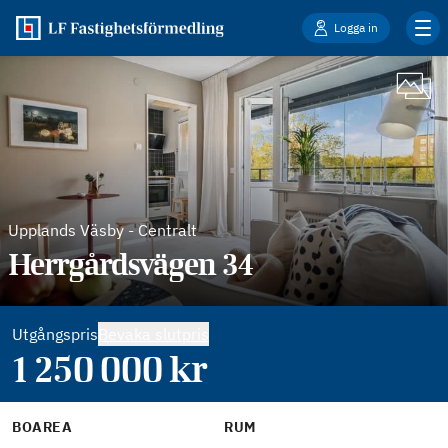
Logga in
Upplands Väsby
-
Centralt
Herrgårdsvägen 34
Utgångspris
Bevaka slutpris
1 250 000
kr
BOAREA
RUM