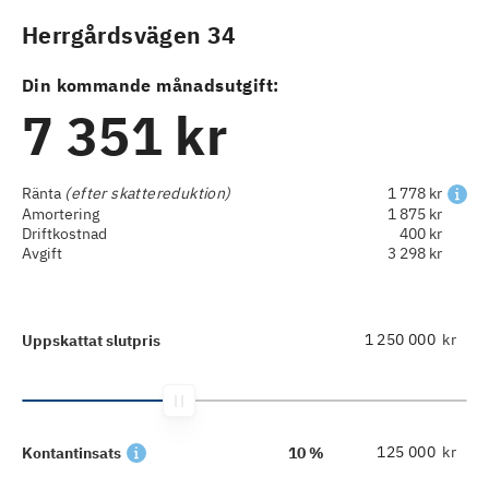
Herrgårdsvägen 34
Din kommande månadsutgift:
7 351 kr
Ränta
(efter skattereduktion)
1 778 kr
Amortering
1 875 kr
Driftkostnad
400 kr
Avgift
3 298 kr
kr
Uppskattat slutpris
kr
Kontantinsats
10 %