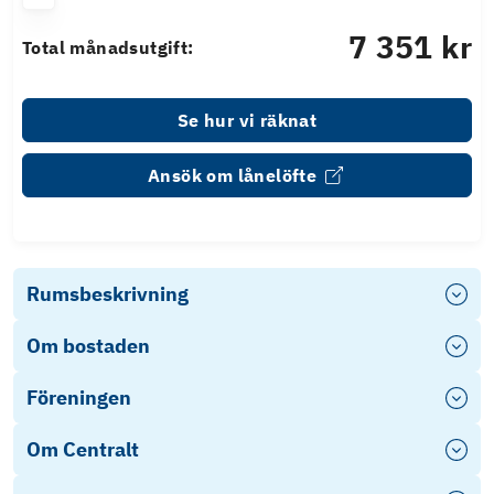
7 351 kr
Total månadsutgift:
Se hur vi räknat
Ansök om lånelöfte
Rumsbeskrivning
Om bostaden
Föreningen
Om Centralt