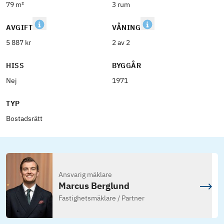
79 m²
3 rum
AVGIFT
VÅNING
5 887 kr
2 av 2
HISS
BYGGÅR
Nej
1971
TYP
Bostadsrätt
Ansvarig mäklare
Marcus Berglund
Fastighetsmäklare / Partner