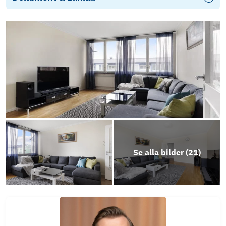
Stadgar
Objektsbeskrivning
Se alla bilder (
21
)