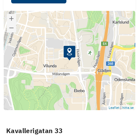
Leaflet
|
hitta.se
Kavallerigatan 33