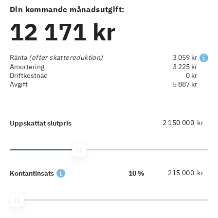
Din kommande månadsutgift:
12 171 kr
Ränta
(efter skattereduktion)
3 059 kr
Amortering
3 225 kr
Driftkostnad
0 kr
Avgift
5 887 kr
kr
Uppskattat slutpris
kr
Kontantinsats
10 %