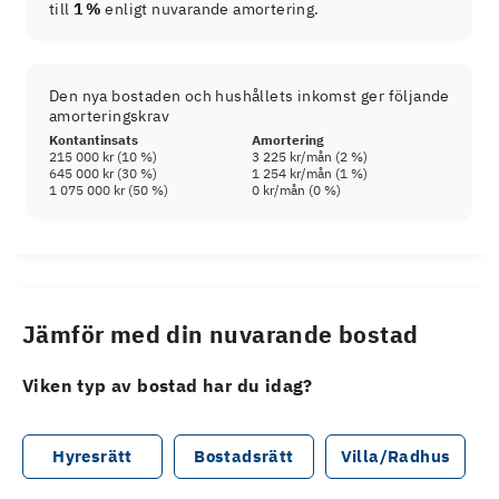
till
1 %
enligt nuvarande amortering.
Den nya bostaden och hushållets inkomst ger följande
amorteringskrav
Kontantinsats
Amortering
215 000 kr
(
10
%)
3 225 kr
/mån (
2
%)
645 000 kr
(
30
%)
1 254 kr
/mån (
1
%)
1 075 000 kr
(
50
%)
0 kr
/mån (
0
%)
Jämför med din nuvarande bostad
Viken typ av bostad har du idag?
Hyresrätt
Bostadsrätt
Villa/Radhus