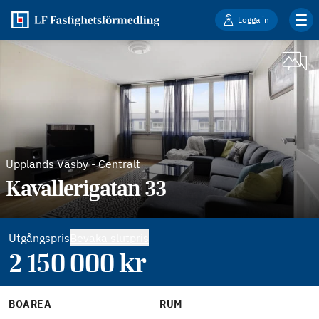
Logga in
Upplands Väsby
-
Centralt
Kavallerigatan 33
Utgångspris
Bevaka slutpris
2 150 000
kr
BOAREA
RUM