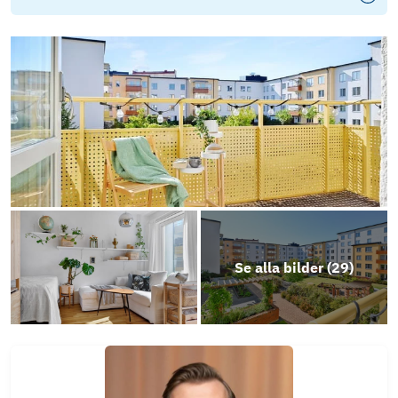
Stadgar
Energideklaration
Årsredovisning 2025
Objektsbeskrivning
Se alla bilder (
29
)