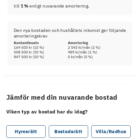
till
1 %
enligt nuvarande amortering.
Den nya bostaden och hushållets inkomst ger följande
amorteringskrav
Kontantinsats
Amortering
169 500 kr
(
10
%)
2 543 kr
/mån (
2
%)
508 500 kr
(
30
%)
989 kr
/mån (
1
%)
847 500 kr
(
50
%)
0 kr
/mån (
0
%)
Jämför med din nuvarande bostad
Viken typ av bostad har du idag?
Hyresrätt
Bostadsrätt
Villa/Radhus