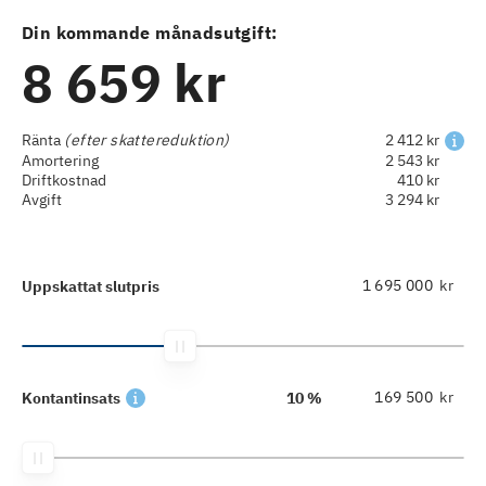
Din kommande månadsutgift:
8 659 kr
Ränta
(efter skattereduktion)
2 412 kr
Amortering
2 543 kr
Driftkostnad
410 kr
Avgift
3 294 kr
kr
Uppskattat slutpris
kr
Kontantinsats
10 %