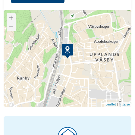
Leaflet
|
hitta.se