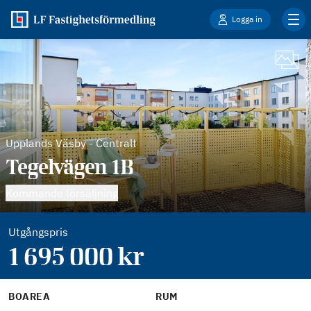
Logga in
Upplands Väsby
-
Centralt
Tegelvägen 1B
Kommande försäljning
Utgångspris
1 695 000
kr
BOAREA
RUM