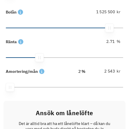
kr
Bolån
%
Ränta
kr
Amortering/mån
2 %
Ansök om lånelöfte
Det är alltid bra att ha ett lånelöfte klart – då kan du
vara med och buda direkt på bostaden du är