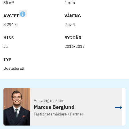
35 m²
1 rum
AVGIFT
VÅNING
3 294 kr
2 av 4
HISS
BYGGÅR
Ja
2016-2017
TYP
Bostadsrätt
Ansvarig mäklare
Marcus Berglund
Fastighetsmäklare / Partner