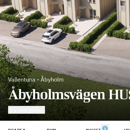
Vallentuna
-
Åbyholm
Åbyholmsvägen HU
Bra energiklass