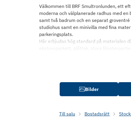
Välkommen till BRF Smultronlunden, ett efter
moderna och välplanerade radhus med en b
samt två badrum och en separat groventré
studiohus samt en minivilla med fina materia
parkeringsplats.
Här erbjudas hög standard på materialen dä
ekstavsparkett, plåttak, stora fönsterparti
Bilder
Till salu
Bostadsrätt
Stoc