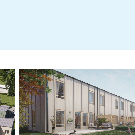
Intygsgiven Kostnadskalkyl Smultronlunden 20