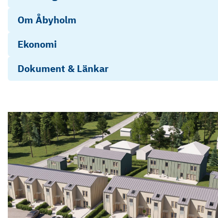
Om Åbyholm
Ekonomi
Dokument & Länkar
Stadgar REGISTRERAD 20250424
Bofaktablad hus 04