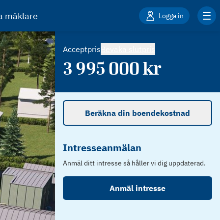
ta mäklare
Logga in
Acceptpris
Bevaka slutpris
3 995 000
kr
Beräkna din boendekostnad
Intresseanmälan
Anmäl ditt intresse så håller vi dig uppdaterad.
Anmäl intresse