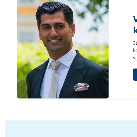
J
k
v