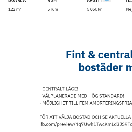
BOAREA
RUM
AVGIFT
HI
122 m²
5 rum
5 850 kr
Ne
Fint & centra
bostäder 
- CENTRALT LÄGE!
- VÄLPLANERADE MED HÖG STANDARD!
- MÖJLIGHET TILL FEM AMORTERINGSFRIA
FÖR ATT VÄLJA BOSTAD OCH SE AKTUELLA HU
ifb.com/preview/4q7Uwh1TwcKmLd3JS