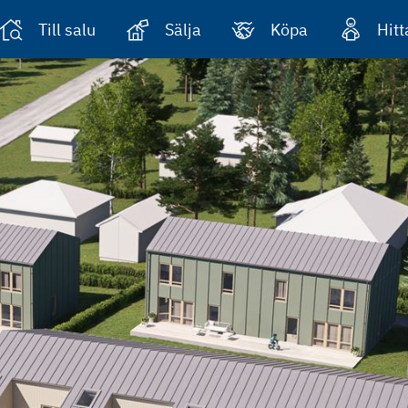
Till salu
Sälja
Köpa
Hit