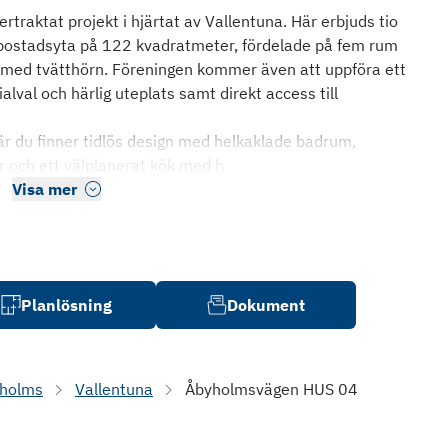
traktat projekt i hjärtat av Vallentuna. Här erbjuds tio
ostadsyta på 122 kvadratmeter, fördelade på fem rum
 med tvätthörn. Föreningen kommer även att uppföra ett
lval och härlig uteplats samt direkt access till
r du finner tidlös design med helkaklade badrum,
er och ett välplanerat kök med h
Visa mer
Planlösning
Dokument
kholms
Vallentuna
Åbyholmsvägen HUS 04