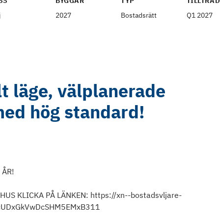
SS
BYGGÅR
TYP
TILLTRÄ
j
2027
Bostadsrätt
Q1 2027
lt läge, välplanerade
med hög standard!
 ÅR!
S KLICKA PÅ LÄNKEN: https://xn--bostadsvljare-
9TcUDxGkVwDcSHM5EMxB311