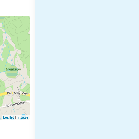
Leaflet
|
hitta.se