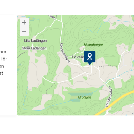
som
 för
en
st