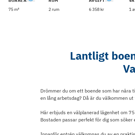
BOAREA
RUM
AVGIFT
VÅ
75 m²
2 rum
6 358 kr
1 a
Lantligt boe
Va
Drömmer du om ett boende som har nära till
en lång arbetsdag? Då är du välkommen ut t
Här erbjuds en välplanerad lägenhet om 75
Bostaden passar perfekt för dig som söker et
Innanför entrén välkomnas du av en praktisk