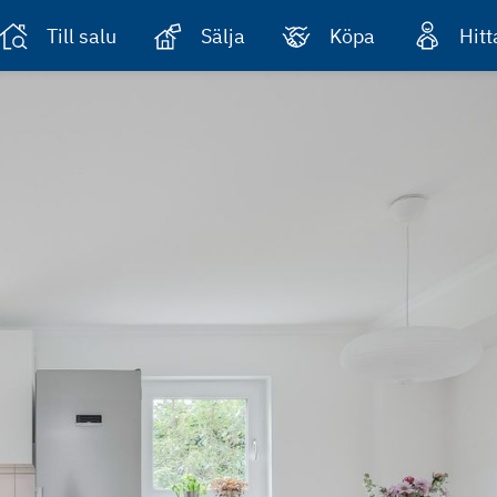
Till salu
Sälja
Köpa
Hit