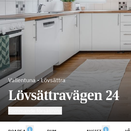
Vallentuna
-
Lövsättra
Lövsättravägen 24
Kommande försäljning