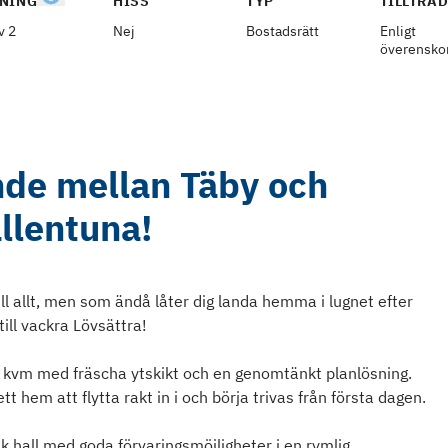
NING
HISS
TYP
TILLTRÄ
v 2
Nej
Bostadsrätt
Enligt
överensk
nde mellan Täby och
llentuna!
 allt, men som ändå låter dig landa hemma i lugnet efter
ill vackra Lövsättra!
 kvm med fräscha ytskikt och en genomtänkt planlösning.
t hem att flytta rakt in i och börja trivas från första dagen.
 hall med goda förvaringsmöjligheter i en rymlig