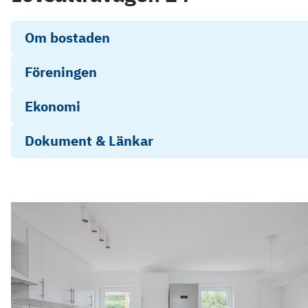
Om bostaden
Föreningen
Ekonomi
Dokument & Länkar
fragelista-publik_2026-06-04_19-44
Objektsbeskrivning