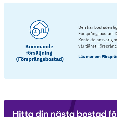
Den här bostaden lig
Försprångsbostad. D
Kontakta ansvarig mä
Kommande
vår tjänst Försprång
försäljning
Läs mer om
Försprå
(Försprångsbostad)