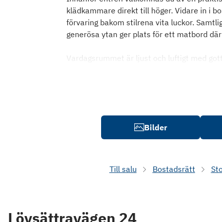
klädkammare direkt till höger. Vidare in i 
förvaring bakom stilrena vita luckor. Samtli
generösa ytan ger plats för ett matbord där
Vardagsrummet är ljust och luftigt med gott
Bilder
Till salu
Bostadsrätt
St
Lövsättravägen 24