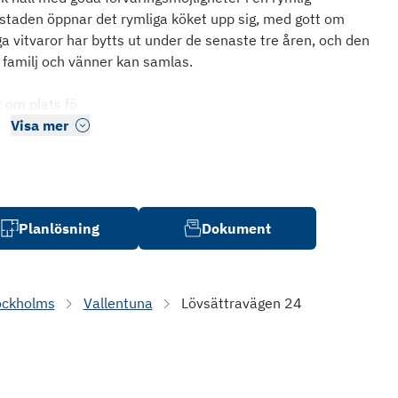
bostaden öppnar det rymliga köket upp sig, med gott om
ga vitvaror har bytts ut under de senaste tre åren, och den
 familj och vänner kan samlas.
 om plats fö
Visa mer
Planlösning
Dokument
ockholms
Vallentuna
Lövsättravägen 24