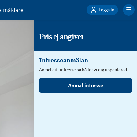
ta mäklare
Logga in
Pris ej angivet
Intresseanmälan
Anmäl ditt intresse så håller vi dig uppdaterad.
Anmäl intresse