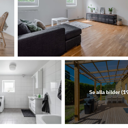
Se alla bilder (
1