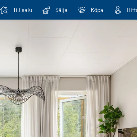
Till salu
Sälja
Köpa
Hit