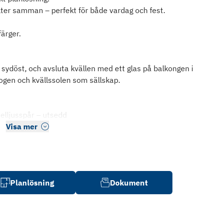
ter samman – perfekt för både vardag och fest.
ärger.
sydöst, och avsluta kvällen med ett glas på balkongen i
ogen och kvällssolen som sällskap.
 elljusspår – utsedd
Visa mer
Planlösning
Dokument