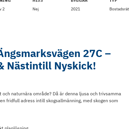
NING
HISS
BYGGÅR
TYP
v 2
Nej
2021
Bostadsrät
 Ängsmarksvägen 27C –
 Nästintill Nyskick!
ugnt och naturnära område? Då är denna ljusa och trivsamma
en fridfull adress intill skogsallmänning, med skogen som
t planlösning.