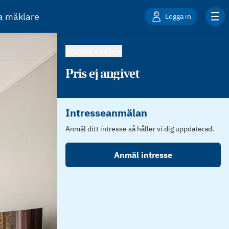
ta mäklare
Logga in
Bevaka slutpris
Pris ej angivet
Intresseanmälan
Anmäl ditt intresse så håller vi dig uppdaterad.
Anmäl intresse