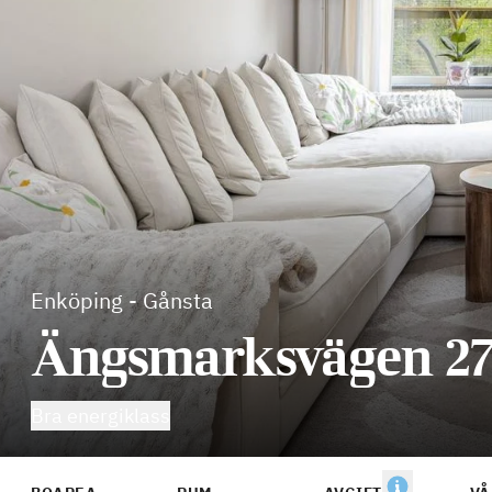
Enköping
-
Gånsta
Ängsmarksvägen 2
Bra energiklass