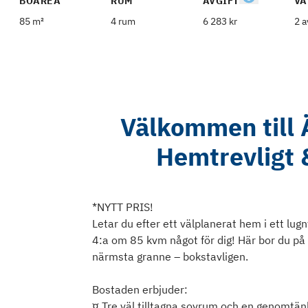
BOAREA
RUM
AVGIFT
VÅ
85 m²
4 rum
6 283 kr
2 a
Välkommen till
Hemtrevligt &
*NYTT PRIS!
Letar du efter ett välplanerat hem i ett l
4:a om 85 kvm något för dig! Här bor du på 
närmsta granne – bokstavligen.
Bostaden erbjuder:
¤ Tre väl tilltagna sovrum och en genomtänk