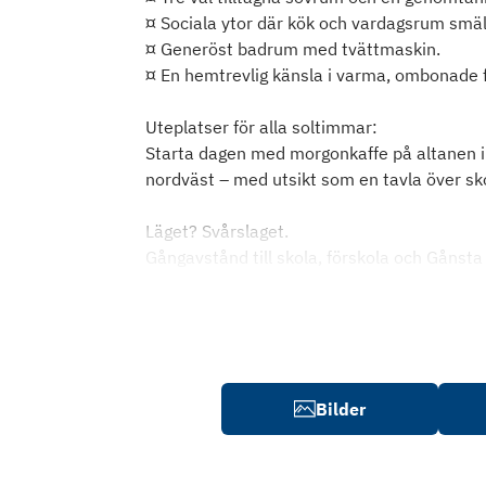
¤ Sociala ytor där kök och vardagsrum smäl
¤ Generöst badrum med tvättmaskin.
¤ En hemtrevlig känsla i varma, ombonade f
Uteplatser för alla soltimmar:
Starta dagen med morgonkaffe på altanen i 
nordväst – med utsikt som en tavla över sk
Läget? Svårslaget.
Gångavstånd till skola, förskola och Gånsta
Bilder