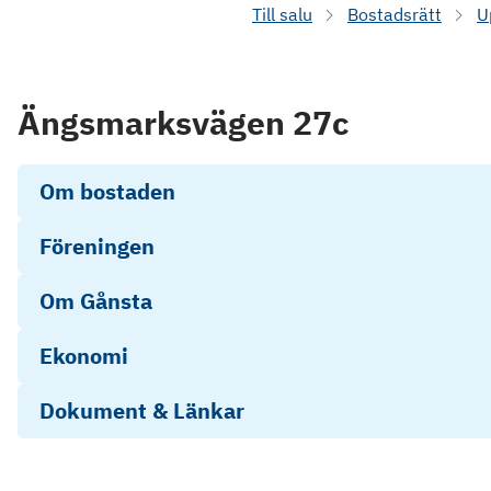
Till salu
Bostadsrätt
U
Ängsmarksvägen 27c
Om bostaden
Föreningen
Om Gånsta
Ekonomi
Dokument & Länkar
Energideklaration-1368757