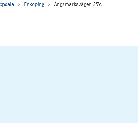
ppsala
Enköping
Ängsmarksvägen 27c
Brf BoKlok Flinta, 769640-0436 - Årsredo