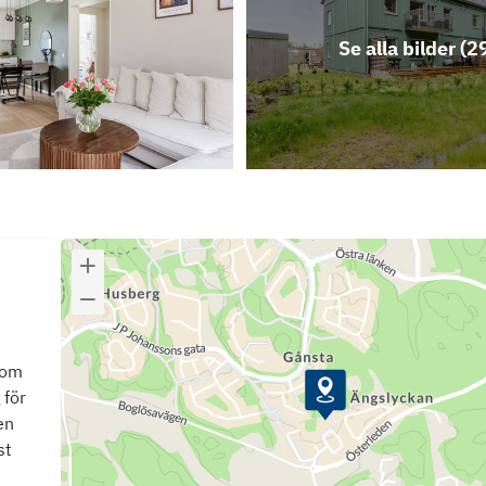
Se alla bilder (
2
som
 för
en
st