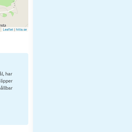
Leaflet
|
hitta.se
l, har
lipper
hållbar