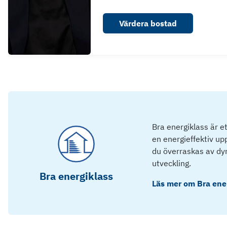
Värdera bostad
Bra energiklass är e
en energieffektiv u
du överraskas av dyra
utveckling.
Bra energiklass
Läs mer om
Bra ene