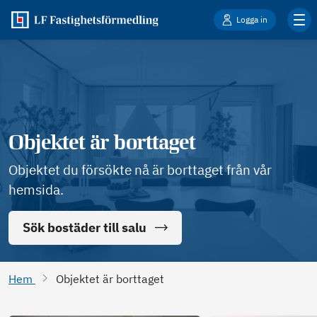
Logga in
Objektet är borttaget
Objektet du försökte nå är borttaget från vår
hemsida.
Sök bostäder till salu
Hem
Objektet är borttaget