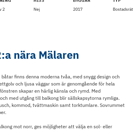
NING
HISS
BYGGÅR
TYP
v 2
Nej
2017
Bostadsrät
:a nära Mälaren
 båtar finns denna moderna tvåa, med snygg design och
ettgolv och ljusa väggar som är genomgående för hela
fönstren skapar en härlig känsla och rymd. Med
ch med utgång till balkong blir sällskapsytorna rymliga.
 dusch, kommod, tvättmaskin samt torktumlare. Sovrummet
er.
ong mot norr, ges möjligheter att välja en sol- eller