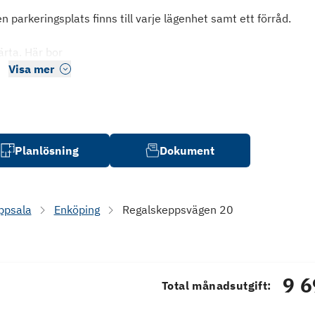
n parkeringsplats finns till varje lägenhet samt ett förråd.
ärta. Här bor
Visa mer
Planlösning
Dokument
ppsala
Enköping
Regalskeppsvägen 20
9 6
Total månadsutgift: