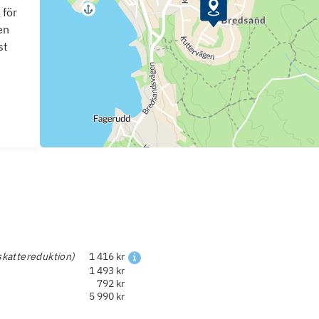
 för
en
st
skattereduktion)
1 416 kr
1 493 kr
792 kr
5 990 kr