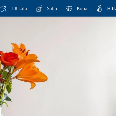
Till salu
Sälja
Köpa
Hit