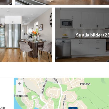
Se alla bilder (
2
som