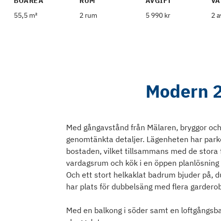
BOAREA
RUM
AVGIFT
VÅ
55,5 m²
2 rum
5 990 kr
2 a
Modern 2
Med gångavstånd från Mälaren, bryggor och
genomtänkta detaljer. Lägenheten har park
bostaden, vilket tillsammans med de stora 
vardagsrum och kök i en öppen planlösning o
Och ett stort helkaklat badrum bjuder på,
har plats för dubbelsäng med flera garderob
Med en balkong i söder samt en loftgångsbalk