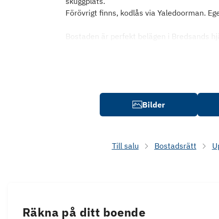
skuggplats.
Förövrigt finns, kodlås via Yaledoorman. Ege
Bostaden är perfekt belägen i Bredsands hj
Bilder
Till salu
Bostadsrätt
U
Räkna på ditt boende