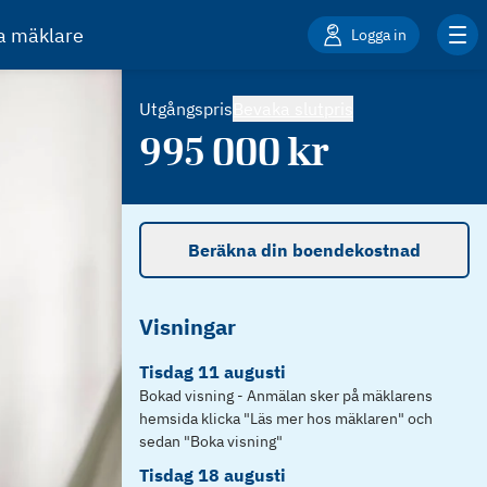
ta mäklare
Logga in
Utgångspris
Bevaka slutpris
995 000
kr
Beräkna din boendekostnad
Visningar
Tisdag
11
augusti
Bokad visning - Anmälan sker på mäklarens
hemsida klicka "Läs mer hos mäklaren" och
sedan "Boka visning"
Tisdag
18
augusti