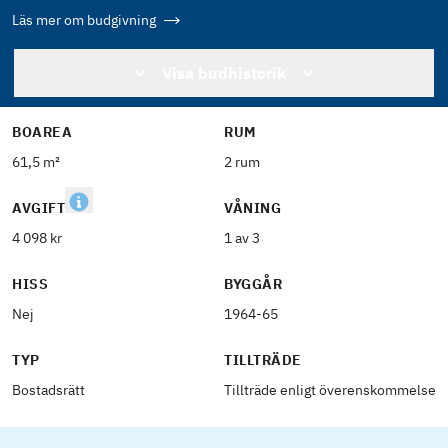
Läs mer om budgivning
Visa budhistorik
BOAREA
RUM
61,5 m²
2 rum
AVGIFT
VÅNING
4 098 kr
1 av 3
HISS
BYGGÅR
Nej
1964-65
TYP
TILLTRÄDE
Bostadsrätt
Tillträde enligt överenskommelse