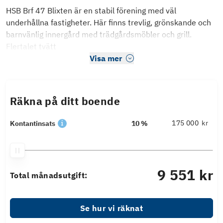
HSB Brf 47 Blixten är en stabil förening med väl
underhållna fastigheter. Här finns trevlig, grönskande och
barnvänlig innergård med trädgårdsmöbler och grill.
Flertalet tvätt
Visa mer
Räkna på ditt boende
kr
Kontantinsats
10 %
9 551 kr
Total månadsutgift:
Se hur vi räknat