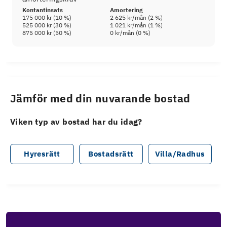
Kontantinsats
Amortering
175 000 kr
(
10
%)
2 625 kr
/mån (
2
%)
525 000 kr
(
30
%)
1 021 kr
/mån (
1
%)
875 000 kr
(
50
%)
0 kr
/mån (
0
%)
Jämför med din nuvarande bostad
Viken typ av bostad har du idag?
Hyresrätt
Bostadsrätt
Villa/Radhus