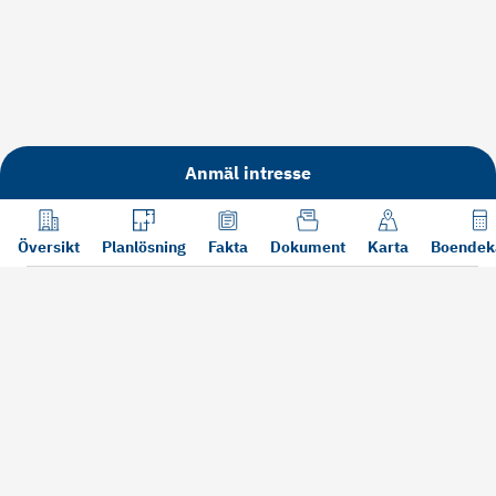
Anmäl intresse
Översikt
Planlösning
Fakta
Dokument
Karta
Boendek
Läs mer