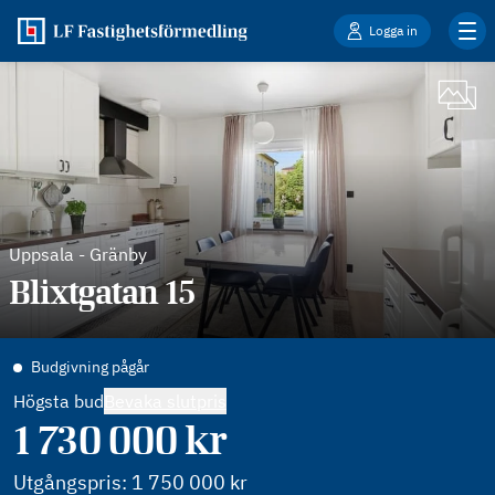
Logga in
Uppsala
-
Gränby
Blixtgatan 15
Budgivning pågår
Högsta bud
Bevaka slutpris
1 730 000
kr
Utgångspris:
1 750 000
kr