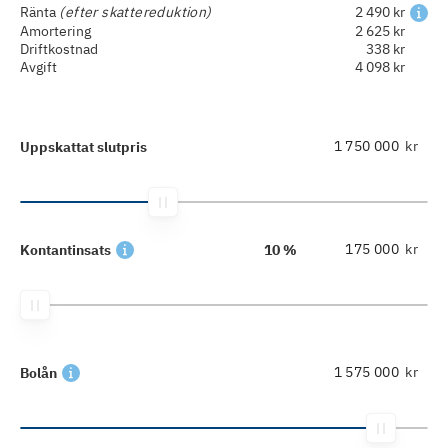
Ränta
(efter skattereduktion)
2 490 kr
Amortering
2 625 kr
Driftkostnad
338 kr
Avgift
4 098 kr
kr
Uppskattat slutpris
kr
Kontantinsats
10 %
kr
Bolån